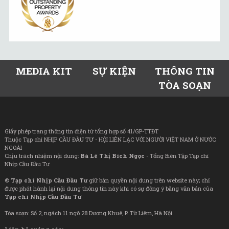
MEDIA KIT
SỰ KIỆN
THÔNG TIN
TÒA SOẠN
Giấy phép trang thông tin điện tử tổng hợp số 41/GP-TTĐT
Thuộc Tạp chí NHỊP CẦU ĐẦU TƯ - HỘI LIÊN LẠC VỚI NGƯỜI VIỆT NAM Ở NƯỚC
NGOÀI
Chịu trách nhiệm nội dung:
Bà Lê Thị Bích Ngọc
- Tổng Biên Tập Tạp chí
Nhịp Cầu Đầu Tư
©
Tạp chí Nhịp Cầu Đầu Tư
giữ bản quyền nội dung trên website này; chỉ
được phát hành lại nội dung thông tin này khi có sự đồng ý bằng văn bản của
Tạp chí Nhịp Cầu Đầu Tư
Tòa soạn: Số 2, ngách 11 ngõ 28 Dương Khuê, P. Từ Liêm, Hà Nội