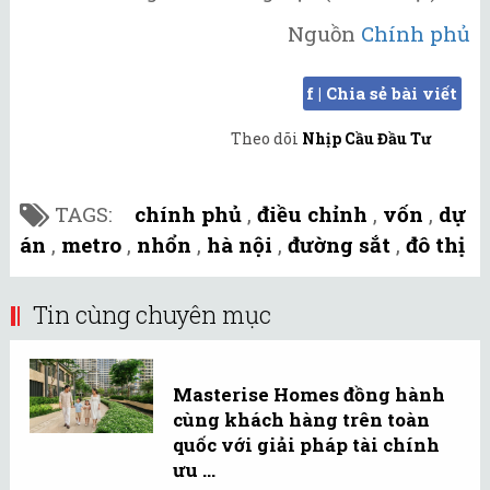
Nguồn
Chính phủ
f | Chia sẻ bài viết
Theo dõi
Nhịp Cầu Đầu Tư
TAGS:
chính phủ
,
điều chỉnh
,
vốn
,
dự
án
,
metro
,
nhổn
,
hà nội
,
đường sắt
,
đô thị
Tin cùng chuyên mục
Masterise Homes đồng hành
cùng khách hàng trên toàn
quốc với giải pháp tài chính
ưu ...