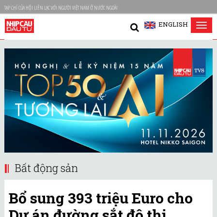
TẠP CHÍ CỦA HỘI LIÊN LẠC VỚI NGƯỜI VIỆT NAM Ở NƯỚC NGOÀI
ENGLISH
Tog
nav
Bất động sản
Bổ sung 393 triệu Euro cho
Dự án đường sắt đô thị