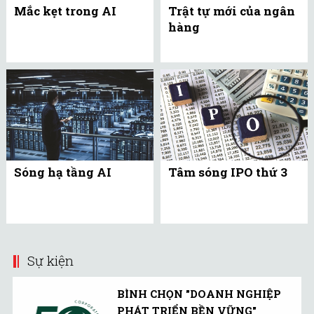
Mắc kẹt trong AI
Trật tự mới của ngân
hàng
Sóng hạ tầng AI
Tâm sóng IPO thứ 3
Sự kiện
BÌNH CHỌN "DOANH NGHIỆP
PHÁT TRIỂN BỀN VỮNG"