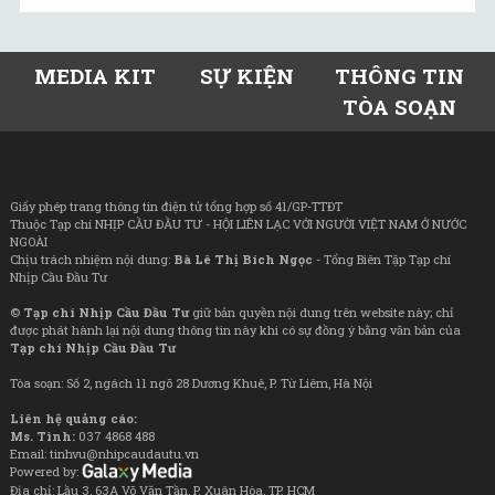
MEDIA KIT
SỰ KIỆN
THÔNG TIN
TÒA SOẠN
Giấy phép trang thông tin điện tử tổng hợp số 41/GP-TTĐT
Thuộc Tạp chí NHỊP CẦU ĐẦU TƯ - HỘI LIÊN LẠC VỚI NGƯỜI VIỆT NAM Ở NƯỚC
NGOÀI
Chịu trách nhiệm nội dung:
Bà Lê Thị Bích Ngọc
- Tổng Biên Tập Tạp chí
Nhịp Cầu Đầu Tư
©
Tạp chí Nhịp Cầu Đầu Tư
giữ bản quyền nội dung trên website này; chỉ
được phát hành lại nội dung thông tin này khi có sự đồng ý bằng văn bản của
Tạp chí Nhịp Cầu Đầu Tư
Tòa soạn: Số 2, ngách 11 ngõ 28 Dương Khuê, P. Từ Liêm, Hà Nội
Liên hệ quảng cáo:
Ms. Tình:
037 4868 488
Email: tinhvu@nhipcaudautu.vn
Powered by:
Địa chỉ: Lầu 3, 63A Võ Văn Tần, P. Xuân Hòa, TP. HCM