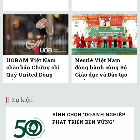
UOBAM Việt Nam
Nestlé Việt Nam
chào bán Chứng chỉ
đồng hành cùng Bộ
Quỹ United Dòng
Giáo dục và Đào tạo
Tiền Linh Hoạt
triển khai mô hình
(UMMF) ra công ...
bể bơi học đường tại
Bắc ...
Sự kiện
BÌNH CHỌN "DOANH NGHIỆP
PHÁT TRIỂN BỀN VỮNG"