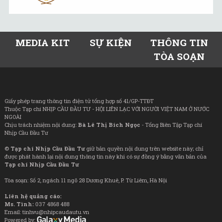
MEDIA KIT
SỰ KIỆN
THÔNG TIN
TÒA SOẠN
Giấy phép trang thông tin điện tử tổng hợp số 41/GP-TTĐT
Thuộc Tạp chí NHỊP CẦU ĐẦU TƯ - HỘI LIÊN LẠC VỚI NGƯỜI VIỆT NAM Ở NƯỚC
NGOÀI
Chịu trách nhiệm nội dung:
Bà Lê Thị Bích Ngọc
- Tổng Biên Tập Tạp chí
Nhịp Cầu Đầu Tư
©
Tạp chí Nhịp Cầu Đầu Tư
giữ bản quyền nội dung trên website này; chỉ
được phát hành lại nội dung thông tin này khi có sự đồng ý bằng văn bản của
Tạp chí Nhịp Cầu Đầu Tư
Tòa soạn: Số 2, ngách 11 ngõ 28 Dương Khuê, P. Từ Liêm, Hà Nội
Liên hệ quảng cáo:
Ms. Tình:
037 4868 488
Email: tinhvu@nhipcaudautu.vn
Powered by: