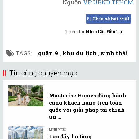
Nguồn
VP UBND TPHCM
f | Chia sẻ bài viết
Theo dõi
Nhịp Cầu Đầu Tư
TAGS:
quận 9
,
khu du lịch
,
sinh thái
Tin cùng chuyên mục
Masterise Homes đồng hành
cùng khách hàng trên toàn
quốc với giải pháp tài chính
ưu ...
MINH PHÚC
Lực đẩy hạ tầng