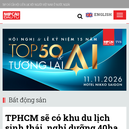
TẠP CHÍ CỦA HỘI LIÊN LẠC VỚI NGƯỜI VIỆT NAM Ở NƯỚC NGOÀI
ENGLISH
Tog
nav
Bất động sản
TPHCM sẽ có khu du lịch
sinh thái, nghỉ dưỡng 40ha