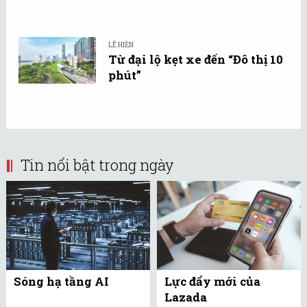
LÊ HIỀN
Từ đại lộ kẹt xe đến “Đô thị 10
phút”
Tin nổi bật trong ngày
Sóng hạ tầng AI
Lực đẩy mới của
Lazada