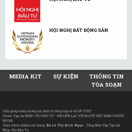
HỘI NGHỊ BẤT ĐỘNG SẢN
MEDIA KIT
SỰ KIỆN
THÔNG TIN
TÒA SOẠN
Giấy phép trang thông tin điện tử tổng hợp số 41/GP-TTĐT
Thuộc Tạp chí NHỊP CẦU ĐẦU TƯ - HỘI LIÊN LẠC VỚI NGƯỜI VIỆT NAM Ở NƯỚC
NGOÀI
Chịu trách nhiệm nội dung:
Bà Lê Thị Bích Ngọc
- Tổng Biên Tập Tạp chí
Nhịp Cầu Đầu Tư