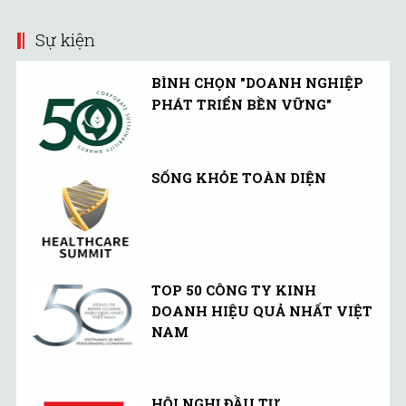
Sự kiện
BÌNH CHỌN "DOANH NGHIỆP
PHÁT TRIỂN BỀN VỮNG"
SỐNG KHỎE TOÀN DIỆN
TOP 50 CÔNG TY KINH
DOANH HIỆU QUẢ NHẤT VIỆT
NAM
HỘI NGHỊ ĐẦU TƯ