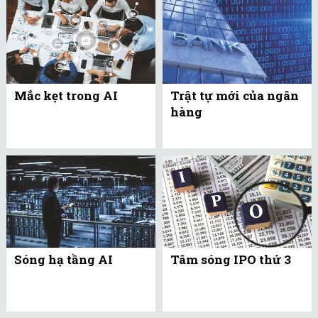
Mắc kẹt trong AI
Trật tự mới của ngân
hàng
Sóng hạ tầng AI
Tâm sóng IPO thứ 3