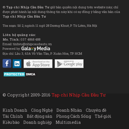
©
Tạp chí Nhịp Cầu Đầu Tư
giữ bản quyền nội dung trên website này; chỉ
được phát hành lại nội dung thông tin này khi có sự đồng ý bằng văn bản của
Tạp chí Nhịp Cầu Đầu Tư
Tòa soạn: Số 2, ngách 11 ngõ 28 Dương Khuê, P. Từ Liêm, Hà Nội
Liên hệ quảng cáo:
Ms. Tình:
037 4868 488
Email: tinhvu@nhipcaudautu.vn
Powered by:
Địa chỉ: Lầu 3, 63A Võ Văn Tần, P. Xuân Hòa, TP. HCM
© Copyright 2009-2016
Tạp chí Nhịp Cầu Đầu Tư
Kinh Doanh
Công Nghệ
Doanh Nhân
Chuyên đề
Tài Chính
Bất động sản
Phong Cách Sống
Thế giới
Kiều bào
Doanh nghiệp
Multimedia