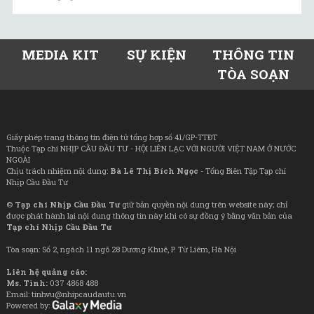
MEDIA KIT
SỰ KIỆN
THÔNG TIN
TÒA SOẠN
Giấy phép trang thông tin điện tử tổng hợp số 41/GP-TTĐT
Thuộc Tạp chí NHỊP CẦU ĐẦU TƯ - HỘI LIÊN LẠC VỚI NGƯỜI VIỆT NAM Ở NƯỚC
NGOÀI
Chịu trách nhiệm nội dung:
Bà Lê Thị Bích Ngọc
- Tổng Biên Tập Tạp chí
Nhịp Cầu Đầu Tư
©
Tạp chí Nhịp Cầu Đầu Tư
giữ bản quyền nội dung trên website này; chỉ
được phát hành lại nội dung thông tin này khi có sự đồng ý bằng văn bản của
Tạp chí Nhịp Cầu Đầu Tư
Tòa soạn: Số 2, ngách 11 ngõ 28 Dương Khuê, P. Từ Liêm, Hà Nội
Liên hệ quảng cáo:
Ms. Tình:
037 4868 488
Email: tinhvu@nhipcaudautu.vn
Powered by: