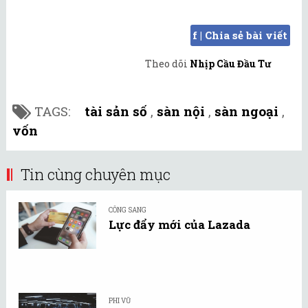
f | Chia sẻ bài viết
Theo dõi
Nhịp Cầu Đầu Tư
TAGS:
tài sản số
,
sàn nội
,
sàn ngoại
,
vốn
Tin cùng chuyên mục
CÔNG SANG
Lực đẩy mới của Lazada
PHI VŨ