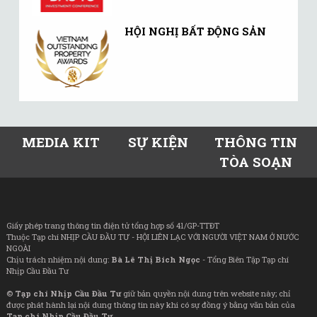
HỘI NGHỊ BẤT ĐỘNG SẢN
MEDIA KIT
SỰ KIỆN
THÔNG TIN
TÒA SOẠN
Giấy phép trang thông tin điện tử tổng hợp số 41/GP-TTĐT
Thuộc Tạp chí NHỊP CẦU ĐẦU TƯ - HỘI LIÊN LẠC VỚI NGƯỜI VIỆT NAM Ở NƯỚC
NGOÀI
Chịu trách nhiệm nội dung:
Bà Lê Thị Bích Ngọc
- Tổng Biên Tập Tạp chí
Nhịp Cầu Đầu Tư
©
Tạp chí Nhịp Cầu Đầu Tư
giữ bản quyền nội dung trên website này; chỉ
được phát hành lại nội dung thông tin này khi có sự đồng ý bằng văn bản của
Tạp chí Nhịp Cầu Đầu Tư