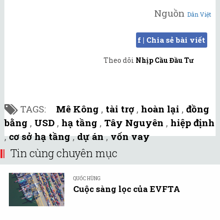
Nguồn
Dân Việt
f | Chia sẻ bài viết
Theo dõi
Nhịp Cầu Đầu Tư
TAGS:
Mê Kông
,
tài trợ
,
hoàn lại
,
đồng
bằng
,
USD
,
hạ tầng
,
Tây Nguyên
,
hiệp định
,
cơ sở hạ tầng
,
dự án
,
vốn vay
Tin cùng chuyên mục
QUỐC HÙNG
Cuộc sàng lọc của EVFTA