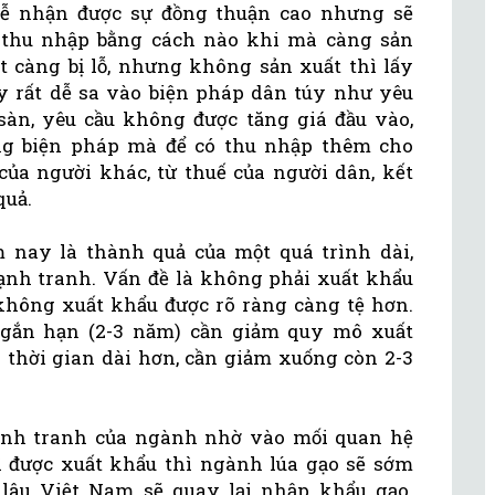
dễ nhận được sự đồng thuận cao nhưng sẽ
 thu nhập bằng cách nào khi mà càng sản
t càng bị lỗ, nhưng không sản xuất thì lấy
y rất dễ sa vào biện pháp dân túy như yêu
á sàn, yêu cầu không được tăng giá đầu vào,
ững biện pháp mà để có thu nhập thêm cho
của người khác, từ thuế của người dân, kết
quả.
 nay là thành quả của một quá trình dài,
cạnh tranh. Vấn đề là không phải xuất khẩu
hông xuất khẩu được rõ ràng càng tệ hơn.
ngắn hạn (2-3 năm) cần giảm quy mô xuất
g thời gian dài hơn, cần giảm xuống còn 2-3
cạnh tranh của ngành nhờ vào mối quan hệ
rì được xuất khẩu thì ngành lúa gạo sẽ sớm
lâu Việt Nam sẽ quay lại nhập khẩu gạo.