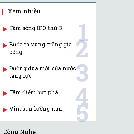
Xem nhiều
1
Tâm sóng IPO thứ 3
2
Bước ra vùng trũng gia
công
3
Đường đua mới của nước
tăng lực
4
Tâm điểm bứt phá
5
Vinasun lưỡng nan
Công Nghệ