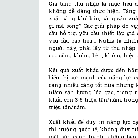
Gia tăng thu nhập là mục tiêu 
không dễ dàng thực hiện. Tăng
xuất càng khó bán, càng sản xuấ
gì mà sống? Các giải pháp do vậ
cầu hỗ trợ, yêu cầu thiết lập gi
yêu cầu bao tiêu... Nghĩa là nh
người này, phải lấy từ thu nhập 
cục cũng không bền, không hiệu 
Kết quả xuất khẩu được đến hôm
biểu thị sức mạnh của năng lực 
càng nhiều càng tốt nữa nhưng k
Giảm sản lượng lúa gạo, trong 
khẩu còn 3-5 triệu tấn/năm; tron
triệu tấn/năm.
Xuất khẩu để duy trì năng lực 
thị trường quốc tế; không duy t
mất sức cạnh tranh, không bao 