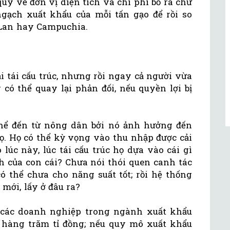
quy về đơn vị diện tích và chi phí bỏ ra chứ
gạch xuất khẩu của mỗi tấn gạo để rồi so
 Lan hay Campuchia.
i tái cấu trúc, nhưng rồi ngay cả người vừa
có thể quay lại phản đối, nếu quyền lợi bị
thể đến từ nông dân bởi nó ảnh hưởng đến
ọ. Họ có thể kỳ vọng vào thu nhập được cải
lúc này, lúc tái cấu trúc họ dựa vào cái gì
h của con cái? Chưa nói thói quen canh tác
 thể chưa cho năng suất tốt; rồi hệ thống
mới, lấy ở đâu ra?
 các doanh nghiệp trong ngành xuất khẩu
, hàng trăm tỉ đồng; nếu quy mô xuất khẩu