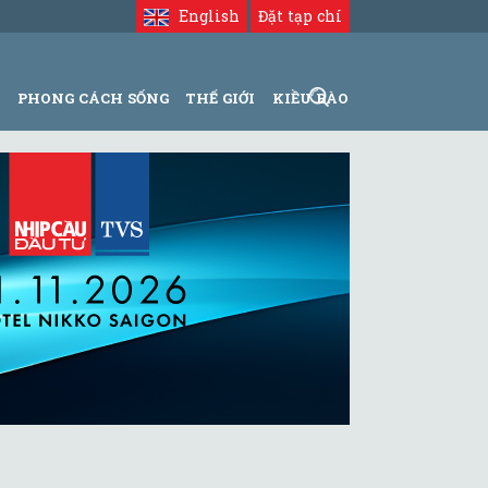
English
Đặt tạp chí
N
PHONG CÁCH SỐNG
THẾ GIỚI
KIỀU BÀO