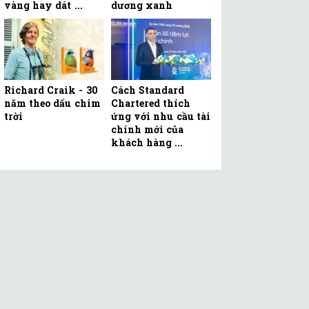
vàng hay dát ...
dương xanh
Richard Craik - 30
Cách Standard
năm theo dấu chim
Chartered thích
trời
ứng với nhu cầu tài
chính mới của
khách hàng ...