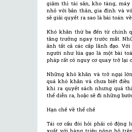
giảm thì tài sản, kho tàng, má
nhỏ với bản thân, gia đình và 
sẽ giải quyết ra sao là bài toán 
Khó khăn thứ ba đến từ chính q
tăng trưởng ngay trước mắt. Nhữ
ảnh tất cả các cấp lãnh đạo. Vớ
người như lúa gạo là một bài toá
pháp rất có nguy cơ quay trở lại c
Những khó khăn và trở ngại lớn 
quá khó khăn và chưa biết điều g
khi ra quyết sách nhưng quá thậ
thể diễn ra, hoặc sẽ đi những bước
Hạn chế về thể chế
Tái cơ cấu đòi hỏi phải có động 
xuất với hàng triệu nông hộ tr