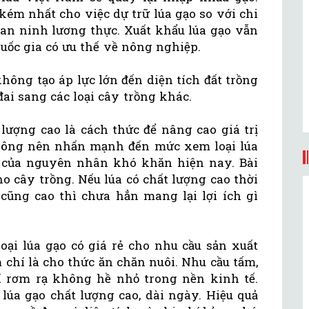
 kém nhất cho việc dự trữ lúa gạo so với chi
 an ninh lương thực. Xuất khẩu lúa gạo vẫn
quốc gia có ưu thế về nông nghiệp.
không tạo áp lực lớn đến diện tích đất trồng
 đai sang các loại cây trồng khác.
lượng cao là cách thức để nâng cao giá trị
hông nên nhấn mạnh đến mức xem loại lúa
ồ của nguyên nhân khó khăn hiện nay. Bài
ho cây trồng. Nếu lúa có chất lượng cao thời
 cũng cao thì chưa hẳn mang lại lợi ích gì
oại lúa gạo có giá rẻ cho nhu cầu sản xuất
m chí là cho thức ăn chăn nuôi. Nhu cầu tấm,
í rơm rạ không hề nhỏ trong nền kinh tế.
úa gạo chất lượng cao, dài ngày. Hiệu quả