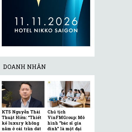
DOANH NHÂN
KTS Nguyễn Thái
Chủ tịch
Thuật Hiền: “Thiết
VinFMGroup: Mô
kế luxury không
hình "bác sĩ gia
nằm ở cái trần dát
đình" là một đại