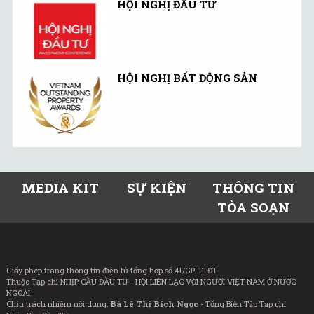
HỘI NGHỊ ĐẦU TƯ
HỘI NGHỊ BẤT ĐỘNG SẢN
MEDIA KIT
SỰ KIỆN
THÔNG TIN
TÒA SOẠN
Giấy phép trang thông tin điện tử tổng hợp số 41/GP-TTĐT
Thuộc Tạp chí NHỊP CẦU ĐẦU TƯ - HỘI LIÊN LẠC VỚI NGƯỜI VIỆT NAM Ở NƯỚC
NGOÀI
Chịu trách nhiệm nội dung:
Bà Lê Thị Bích Ngọc
- Tổng Biên Tập Tạp chí