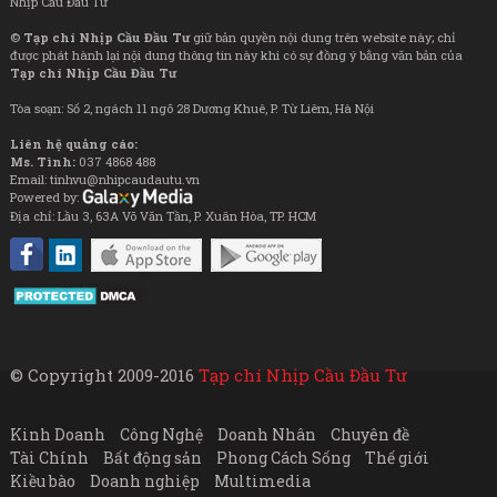
Nhịp Cầu Đầu Tư
©
Tạp chí Nhịp Cầu Đầu Tư
giữ bản quyền nội dung trên website này; chỉ
được phát hành lại nội dung thông tin này khi có sự đồng ý bằng văn bản của
Tạp chí Nhịp Cầu Đầu Tư
Tòa soạn: Số 2, ngách 11 ngõ 28 Dương Khuê, P. Từ Liêm, Hà Nội
Liên hệ quảng cáo:
Ms. Tình:
037 4868 488
Email: tinhvu@nhipcaudautu.vn
Powered by:
Địa chỉ: Lầu 3, 63A Võ Văn Tần, P. Xuân Hòa, TP. HCM
© Copyright 2009-2016
Tạp chí Nhịp Cầu Đầu Tư
Kinh Doanh
Công Nghệ
Doanh Nhân
Chuyên đề
Tài Chính
Bất động sản
Phong Cách Sống
Thế giới
Kiều bào
Doanh nghiệp
Multimedia