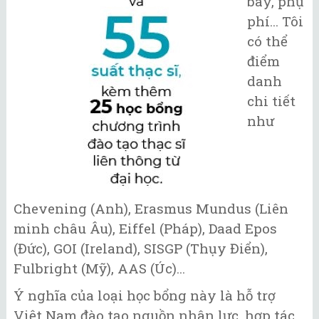
bay, phụ
phí... Tôi
có thể
điểm
danh
chi tiết
như
Chevening (Anh), Erasmus Mundus (Liên
minh châu Âu), Eiffel (Pháp), Daad Epos
(Đức), GOI (Ireland), SISGP (Thụy Điển),
Fulbright (Mỹ), AAS (Úc)...
Ý nghĩa của loại học bổng này là hỗ trợ
Việt Nam đào tạo nguồn nhân lực, hợp tác