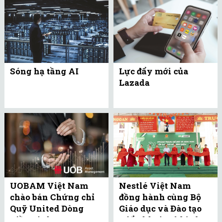
Sóng hạ tầng AI
Lực đẩy mới của
Lazada
UOBAM Việt Nam
Nestlé Việt Nam
chào bán Chứng chỉ
đồng hành cùng Bộ
Quỹ United Dòng
Giáo dục và Đào tạo
Tiền Linh Hoạt
triển khai mô hình