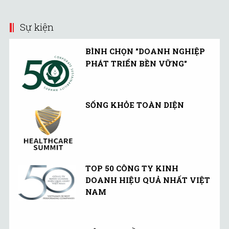
(UMMF) ra công ...
bể bơi học đường tại
Bắc ...
Sự kiện
BÌNH CHỌN "DOANH NGHIỆP
PHÁT TRIỂN BỀN VỮNG"
SỐNG KHỎE TOÀN DIỆN
TOP 50 CÔNG TY KINH
DOANH HIỆU QUẢ NHẤT VIỆT
NAM