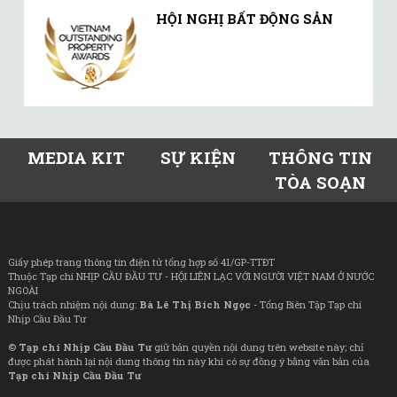
HỘI NGHỊ BẤT ĐỘNG SẢN
MEDIA KIT
SỰ KIỆN
THÔNG TIN
TÒA SOẠN
Giấy phép trang thông tin điện tử tổng hợp số 41/GP-TTĐT
Thuộc Tạp chí NHỊP CẦU ĐẦU TƯ - HỘI LIÊN LẠC VỚI NGƯỜI VIỆT NAM Ở NƯỚC
NGOÀI
Chịu trách nhiệm nội dung:
Bà Lê Thị Bích Ngọc
- Tổng Biên Tập Tạp chí
Nhịp Cầu Đầu Tư
©
Tạp chí Nhịp Cầu Đầu Tư
giữ bản quyền nội dung trên website này; chỉ
được phát hành lại nội dung thông tin này khi có sự đồng ý bằng văn bản của
Tạp chí Nhịp Cầu Đầu Tư