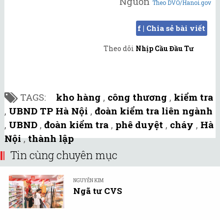
Nguồn
Theo DVO/Hanoi.gov
f | Chia sẻ bài viết
Theo dõi
Nhịp Cầu Đầu Tư
TAGS:
kho hàng
,
công thương
,
kiểm tra
,
UBND TP Hà Nội
,
đoàn kiểm tra liên ngành
,
UBND
,
đoàn kiểm tra
,
phê duyệt
,
cháy
,
Hà
Nội
,
thành lập
Tin cùng chuyên mục
NGUYỄN KIM
Ngã tư CVS