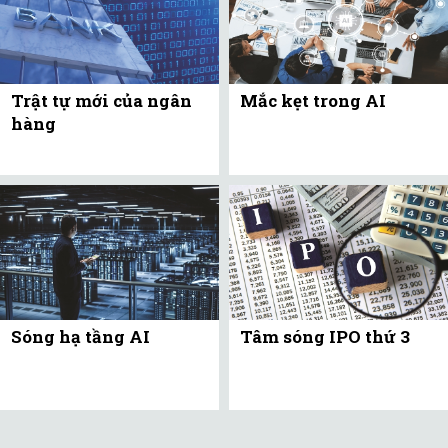
Trật tự mới của ngân
Mắc kẹt trong AI
hàng
Sóng hạ tầng AI
Tâm sóng IPO thứ 3