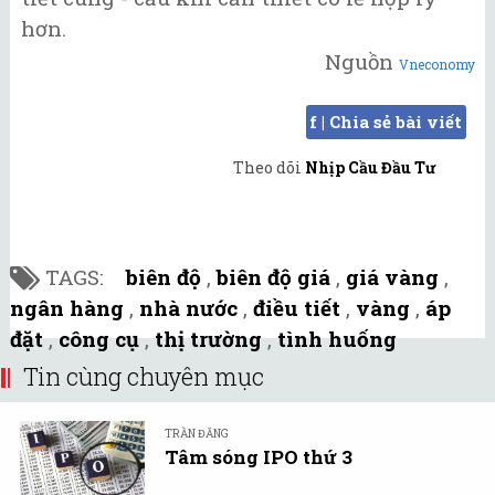
hơn.
Nguồn
Vneconomy
f | Chia sẻ bài viết
Theo dõi
Nhịp Cầu Đầu Tư
TAGS:
biên độ
,
biên độ giá
,
giá vàng
,
ngân hàng
,
nhà nước
,
điều tiết
,
vàng
,
áp
đặt
,
công cụ
,
thị trường
,
tình huống
Tin cùng chuyên mục
TRẦN ĐĂNG
Tâm sóng IPO thứ 3