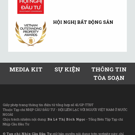
HỘI NGHỊ BẤT ĐỘNG SẢN
MEDIA KIT
SỰ KIỆN
THÔNG TIN
TÒA SOẠN
Giấy phép trang thông tin điện tử tổng hợp số 41/GP-TTĐT
Thuộc Tạp chí NHỊP CẦU ĐẦU TƯ - HỘI LIÊN LẠC VỚI NGƯỜI VIỆT NAM Ở NƯỚC
NGOÀI
Chịu trách nhiệm nội dung:
Bà Lê Thị Bích Ngọc
- Tổng Biên Tập Tạp chí
Nhịp Cầu Đầu Tư
©
Tạp chí Nhịp Cầu Đầu Tư
giữ bản quyền nội dung trên website này; chỉ