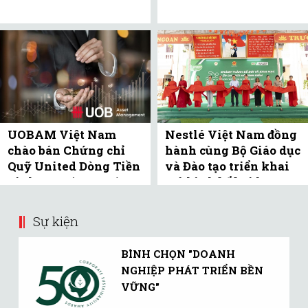
UOBAM Việt Nam
Nestlé Việt Nam đồng
chào bán Chứng chỉ
hành cùng Bộ Giáo dục
Quỹ United Dòng Tiền
và Đào tạo triển khai
Linh Hoạt (UMMF) ra
mô hình bể bơi học
công ...
đường tại Bắc ...
Sự kiện
BÌNH CHỌN "DOANH
NGHIỆP PHÁT TRIỂN BỀN
VỮNG"