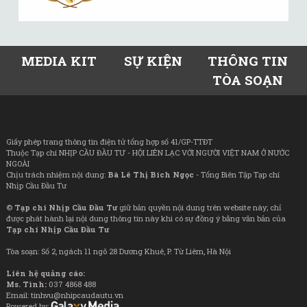
MEDIA KIT
SỰ KIỆN
THÔNG TIN
TÒA SOẠN
Giấy phép trang thông tin điện tử tổng hợp số 41/GP-TTĐT
Thuộc Tạp chí NHỊP CẦU ĐẦU TƯ - HỘI LIÊN LẠC VỚI NGƯỜI VIỆT NAM Ở NƯỚC
NGOÀI
Chịu trách nhiệm nội dung:
Bà Lê Thị Bích Ngọc
- Tổng Biên Tập Tạp chí
Nhịp Cầu Đầu Tư
©
Tạp chí Nhịp Cầu Đầu Tư
giữ bản quyền nội dung trên website này; chỉ
được phát hành lại nội dung thông tin này khi có sự đồng ý bằng văn bản của
Tạp chí Nhịp Cầu Đầu Tư
Tòa soạn: Số 2, ngách 11 ngõ 28 Dương Khuê, P. Từ Liêm, Hà Nội
Liên hệ quảng cáo:
Ms. Tình:
037 4868 488
Email: tinhvu@nhipcaudautu.vn
Powered by: