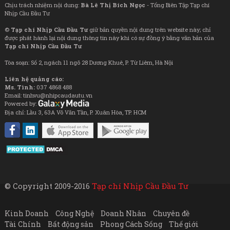
Chịu trách nhiệm nội dung:
Bà Lê Thị Bích Ngọc
- Tổng Biên Tập Tạp chí
Nhịp Cầu Đầu Tư
©
Tạp chí Nhịp Cầu Đầu Tư
giữ bản quyền nội dung trên website này; chỉ
được phát hành lại nội dung thông tin này khi có sự đồng ý bằng văn bản của
Tạp chí Nhịp Cầu Đầu Tư
Tòa soạn: Số 2, ngách 11 ngõ 28 Dương Khuê, P. Từ Liêm, Hà Nội
Liên hệ quảng cáo:
Ms. Tình:
037 4868 488
Email: tinhvu@nhipcaudautu.vn
Powered by:
Địa chỉ: Lầu 3, 63A Võ Văn Tần, P. Xuân Hòa, TP. HCM
© Copyright 2009-2016
Tạp chí Nhịp Cầu Đầu Tư
Kinh Doanh
Công Nghệ
Doanh Nhân
Chuyên đề
Tài Chính
Bất động sản
Phong Cách Sống
Thế giới