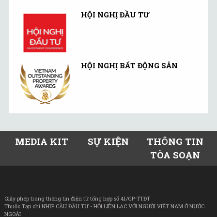
HỘI NGHỊ ĐẦU TƯ
HỘI NGHỊ BẤT ĐỘNG SẢN
MEDIA KIT
SỰ KIỆN
THÔNG TIN
TÒA SOẠN
Giấy phép trang thông tin điện tử tổng hợp số 41/GP-TTĐT
Thuộc Tạp chí NHỊP CẦU ĐẦU TƯ - HỘI LIÊN LẠC VỚI NGƯỜI VIỆT NAM Ở NƯỚC
NGOÀI