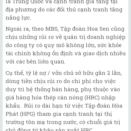
là Trung Quốc và cạnh tranh gia tăng tại
địa phương do các đối thủ cạnh tranh tăng
năng lực.
Ngoài ra, theo MBS, Tập đoàn Hoa Sen cũng
chịu những rủi ro về quản trị doanh nghiệp
do công ty có quy mô không lớn, sức khỏe
tài chính không ổn định và giao dịch nhiều
với các bên liên quan.
Cụ thể, tỷ lệ nợ / vốn chủ sở hữu gần 2 lần,
dòng tiền chịu rủi ro do chi phí cho việc
duy trì hệ thống bán hàng, phụ thuộc vào
giá hàng hóa thép cán nóng (HRC) nhập
khẩu. Rủi ro dài hạn từ việc Tập đoàn Hòa
Phát (HPG) tham gia cạnh tranh tại thị
trường tôn mạ trong nước, có chuỗi giá trị
chủ động từ khâu sản xuất HRC.