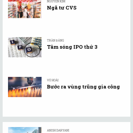
NGUYỄN KIM
Ngã tư CVS
TRẦN ĐĂNG
Tâm sóng IPO thứ 3
VŨ HOÀI
Bước ra vùng trũng gia công
ANISH DARYANI