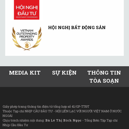
HỘI NGHỊ BẤT ĐỘNG SẢN
MEDIA KIT
SỰ KIỆN
THÔNG TIN
TÒA SOẠN
Giấy phép trang thông tin điện tử tổng hợp số 41/GP-TTĐT
Thuộc Tạp chí NHỊP CẦU ĐẦU TƯ - HỘI LIÊN LẠC VỚI NGƯỜI VIỆT NAM Ở NƯỚC
NGOÀI
Chịu trách nhiệm nội dung:
Bà Lê Thị Bích Ngọc
- Tổng Biên Tập Tạp chí
Nhịp Cầu Đầu Tư