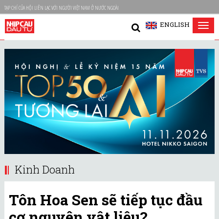
TẠP CHÍ CỦA HỘI LIÊN LẠC VỚI NGƯỜI VIỆT NAM Ở NƯỚC NGOÀI
ENGLISH
Tog
nav
Kinh Doanh
Tôn Hoa Sen sẽ tiếp tục đầu
cơ nguyên vật liệu?