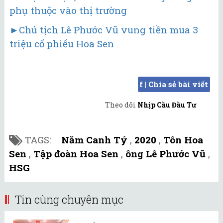
phụ thuộc vào thị trường
►Chủ tịch Lê Phước Vũ vung tiền mua 3
triệu cổ phiếu Hoa Sen
f | Chia sẻ bài viết
Theo dõi
Nhịp Cầu Đầu Tư
TAGS:
Năm Canh Tý
,
2020
,
Tôn Hoa
Sen
,
Tập đoàn Hoa Sen
,
ông Lê Phước Vũ
,
HSG
Tin cùng chuyên mục