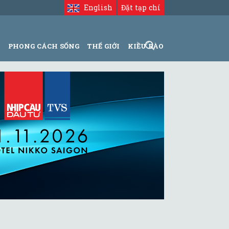
English
Đặt tạp chí
N
PHONG CÁCH SỐNG
THẾ GIỚI
KIỀU BÀO