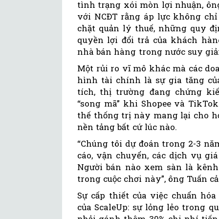
tình trạng xói mòn lợi nhuận, ông
với NCĐT rằng áp lực không chỉ 
chặt quản lý thuế, những quy đ
quyền lợi đổi trả của khách hàn
nhà bán hàng trong nước suy gi
Một rủi ro vĩ mô khác mà các do
hình tài chính là sự gia tăng c
tích, thị trường đang chứng k
“song mã” khi Shopee và TikTok 
thế thống trị này mang lại cho h
nền tảng bất cứ lúc nào.
“Chúng tôi dự đoán trong 2-3 nă
cáo, vận chuyển, các dịch vụ giá
Người bán nào xem sàn là kênh 
trong cuộc chơi này”, ông Tuấn c
Sự cấp thiết của việc chuẩn hó
của ScaleUp: sự lỏng lẻo trong q
phải gánh thêm 30% chi phí tiếp