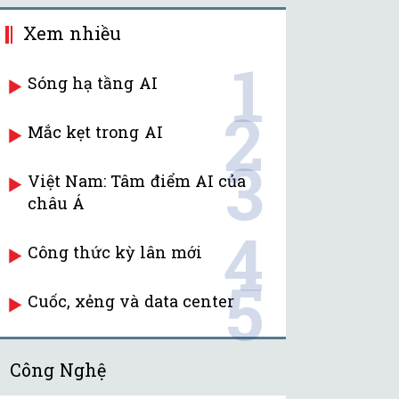
Xem nhiều
1
Sóng hạ tầng AI
2
Mắc kẹt trong AI
3
Việt Nam: Tâm điểm AI của
châu Á
4
Công thức kỳ lân mới
5
Cuốc, xẻng và data center
Công Nghệ