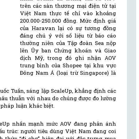
trên các sàn thương mại điện tử tại
Việt Nam thực tế chỉ vào khoảng
200.000-250.000 đồng. Mức định giá
của Haravan lại có sự tương đồng
đáng chú ý với số liệu từ báo cáo
thường niên của Tập đoàn Sea nộp
lên Ủy ban Chứng khoán và Giao
dịch Mỹ, trong đó ghi nhận AOV
trung bình của Shopee tại khu vực
Đông Nam Á (loại trừ Singapore) là
uốc Tuấn, sáng lập ScaleUp, khẳng định các
âu thuẫn với nhau do chúng được đo lường
pháp luận khác biệt.
caleUp nhấn mạnh mức AOV đang phản ánh
u trúc: người tiêu dùng Việt Nam đang coi
 thức “đi chợ” hiện đại với đặc trưng mua