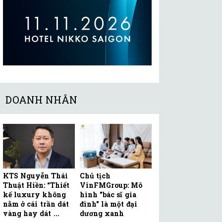
DOANH NHÂN
KTS Nguyễn Thái
Chủ tịch
Thuật Hiền: “Thiết
VinFMGroup: Mô
kế luxury không
hình "bác sĩ gia
nằm ở cái trần dát
đình" là một đại
vàng hay dát ...
dương xanh