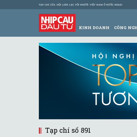
TẠP CHÍ CỦA HỘI LIÊN LẠC VỚI NGƯỜI VIỆT NAM Ở NƯỚC NGOÀI
KINH DOANH
CÔNG NG
Tạp chí số 891