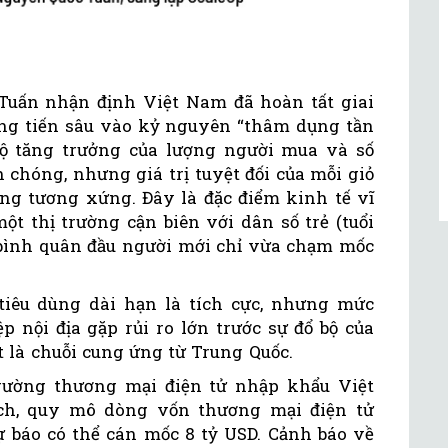
Tuấn nhận định Việt Nam đã hoàn tất giai
ng tiến sâu vào kỷ nguyên “thâm dụng tần
 độ tăng trưởng của lượng người mua và số
 chóng, nhưng giá trị tuyệt đối của mỗi giỏ
ăng tương xứng. Đây là đặc điểm kinh tế vĩ
t thị trường cận biên với dân số trẻ (tuổi
bình quân đầu người mới chỉ vừa chạm mốc
tiêu dùng dài hạn là tích cực, nhưng mức
 nội địa gặp rủi ro lớn trước sự đổ bộ của
t là chuỗi cung ứng từ Trung Quốc.
rường thương mại điện tử nhập khẩu Việt
ch, quy mô dòng vốn thương mại điện tử
báo có thể cán mốc 8 tỷ USD. Cảnh báo về