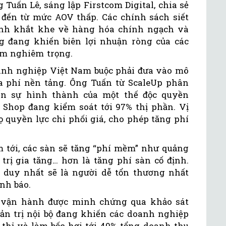
 Tuấn Lê, sáng lập Firstcom Digital, chia sẻ
đến từ mức AOV thấp. Các chính sách siết
ịnh khắt khe về hàng hóa chính ngạch và
g đang khiến biên lợi nhuận ròng của các
ảm nghiêm trọng.
anh nghiệp Việt Nam buộc phải đưa vào mô
ủa phí nền tảng. Ông Tuấn từ ScaleUp phân
iến sự hình thành của một thế độc quyền
Shop đang kiểm soát tới 97% thị phần. Vị
ọ quyền lực chi phối giá, cho phép tăng phí
m tới, các sàn sẽ tăng “phí mềm” như quảng
 trị gia tăng… hơn là tăng phí sàn cố định.
duy nhất sẽ là người dễ tổn thương nhất
ảnh báo.
a vận hành được minh chứng qua khảo sát
uản trị nội bộ đang khiến các doanh nghiệp
 thị và làm bốc hơi tới 40% tổng doanh thu