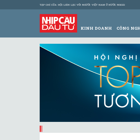
TẠP CHÍ CỦA HỘI LIÊN LẠC VỚI NGƯỜI VIỆT NAM Ở NƯỚC NGOÀI
KINH DOANH
CÔNG NG