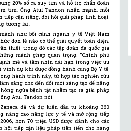
 sung 20% số ca suy tim và hỗ trợ chẩn đoán
 âm tim. Ông Atul Tandon nhấn mạnh, mỗi
iếp cận riêng, đòi hỏi giải pháp linh hoạt,
g tương lai.
 mảnh như bối cảnh ngành y tế Việt Nam
hức đơn lẻ nào có thể giải quyết toàn diện.
cần thiết, trong đó các tập đoàn đa quốc gia
những mảnh ghép quan trọng. “Chính phủ
ạnh mẽ và tầm nhìn dài hạn trong việc ưu
i vinh dự khi được đồng hành cùng Bộ Y tế,
trong hành trình này, từ hợp tác nghiên cứu
 lâm sàng cho đến đổi mới sáng tạo để nâng
 phòng ngừa bệnh tật nhằm tạo ra giải pháp
 ông Atul Tandon nói.
aZeneca đã và dự kiến đầu tư khoảng 360
ng nâng cao năng lực y tế và mở rộng tiếp
2006, hơn 70 triệu USD được dành cho các
 hội tiếp cận liệu pháp tiên tiến cho hàng