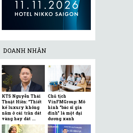
DOANH NHÂN
KTS Nguyễn Thái
Chủ tịch
Thuật Hiền: “Thiết
VinFMGroup: Mô
kế luxury không
hình "bác sĩ gia
nằm ở cái trần dát
đình" là một đại
vàng hay dát ...
dương xanh