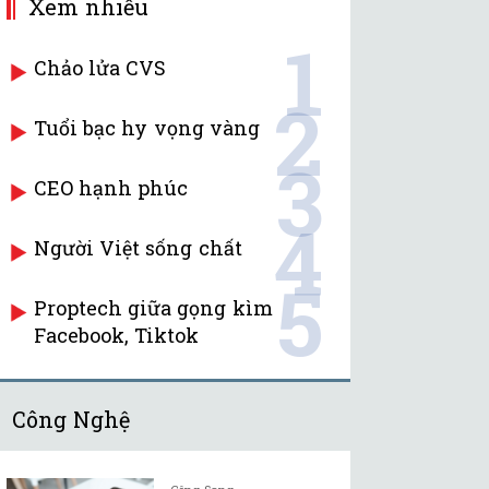
Xem nhiều
1
Chảo lửa CVS
2
Tuổi bạc hy vọng vàng
3
CEO hạnh phúc
4
Người Việt sống chất
5
Proptech giữa gọng kìm
Facebook, Tiktok
Công Nghệ