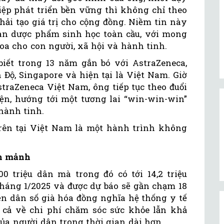
ệp phát triển bền vững thì không chỉ theo
hải tạo giá trị cho cộng đồng. Niềm tin này
àn dược phẩm sinh học toàn cầu, với mong
a cho con người, xã hội và hành tinh.
biết trong 13 năm gắn bó với AstraZeneca,
 Độ, Singapore và hiện tại là Việt Nam. Giờ
straZeneca Việt Nam, ông tiếp tục theo đuổi
ện, hướng tới một tương lai “win-win-win”
hành tinh.
rên tại Việt Nam là một hành trình không
ân mảnh
0 triệu dân mà trong đó có tới 14,2 triệu
i tháng 1/2025 và được dự báo sẽ gần chạm 18
ền dân số già hóa đồng nghĩa hệ thống y tế
 cả về chi phí chăm sóc sức khỏe lẫn khả
của người dân trong thời gian dài hơn.