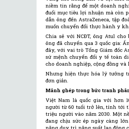
niềm tin rằng để một doanh nghi
đuổi mục tiêu lợi nhuận mà còn p
dẫn ông đến AstraZeneca, tập đo
muốn chuyển đổi thực hành y kho
Chia sẻ với NCĐT, ông Atul cho 
ông đã chuyển qua 3 quốc gia: Ấn
đây, với vai trò Tổng Giám đốc A
sứ mệnh chuyển đổi y tế toàn di
cho doanh nghiệp, cộng đồng và 
Nhưng hiện thực hóa lý tưởng t
đơn giản.
Mảnh ghép trong bức tranh ph
Việt Nam là quốc gia với hơn 10
người từ 60 tuổi trở lên, tính tớ
triệu người vào năm 2030. Một n
đang chịu sức ép ngày càng lớn
năng duy trì năng suất lao động 