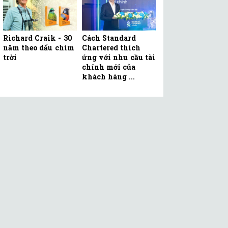
Richard Craik - 30
Cách Standard
năm theo dấu chim
Chartered thích
trời
ứng với nhu cầu tài
chính mới của
khách hàng ...