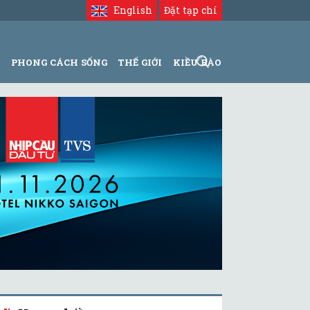
English
Đặt tạp chí
N
PHONG CÁCH SỐNG
THẾ GIỚI
KIỀU BÀO