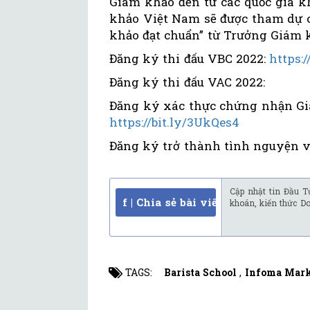
Giám khảo đến từ các quốc gia kh
khảo Việt Nam sẽ được tham dự 
khảo đạt chuẩn” từ Trưởng Giám k
Đăng ký thi đấu VBC 2022:
https:
Đăng ký thi đấu VAC 2022:
Đăng ký xác thực chứng nhận Giá
https://bit.ly/3UkQes4
Đăng ký trở thành tình nguyện vi
Cập nhật tin Đầu T
f | Chia sẻ bài viết
khoán, kiến thức D
TAGS:
Barista School
,
Infoma Mark