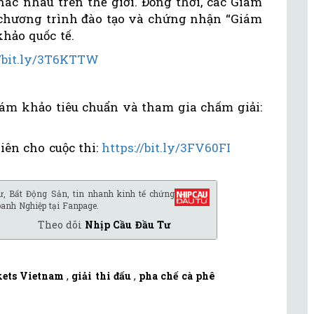
ác nhau trên thế giới. Đồng thời, các Giám
chương trình đào tạo và chứng nhận “Giám
hảo quốc tế.
//bit.ly/3T6KTTW
m khảo tiêu chuẩn và tham gia chấm giải:
ên cho cuộc thi:
https://bit.ly/3FV60FI
ư, Bất Động Sản, tin nhanh kinh tế chứng
oanh Nghiệp tại Fanpage.
Theo dõi
Nhịp Cầu Đầu Tư
ets Vietnam
,
giải thi đấu
,
pha chế cà phê