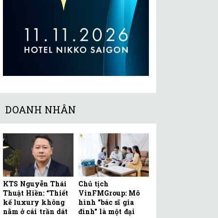
DOANH NHÂN
KTS Nguyễn Thái
Chủ tịch
Thuật Hiền: “Thiết
VinFMGroup: Mô
kế luxury không
hình "bác sĩ gia
nằm ở cái trần dát
đình" là một đại