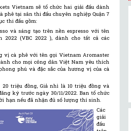
ets Vietnam sẽ tổ chức hai giải đấu dành
à phê tại sân thi đấu chuyên nghiệp Quận 7
ục thi đấu gồm:
so và sáng tạo trên nền espresso với tên
n 2022 (VBC 2022 ), dành cho tất cả các
 vị cà phê với tên gọi Vietnam Aromaster
dành cho mọi công dân Việt Nam yêu thích
phong phú và đặc sắc của hương vị của cà
 20 triệu đồng, Giả nhì là 10 triệu đồng và
 đăng ký trước ngày 30/11/2022. Ban tổ chức
ời hạn nếu đã nhận đủ số lượng thí sinh.
Các
giải
đấu
trên