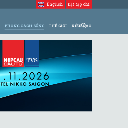
English
Đặt tạp chí
N
PHONG CÁCH SỐNG
THẾ GIỚI
KIỀU BÀO