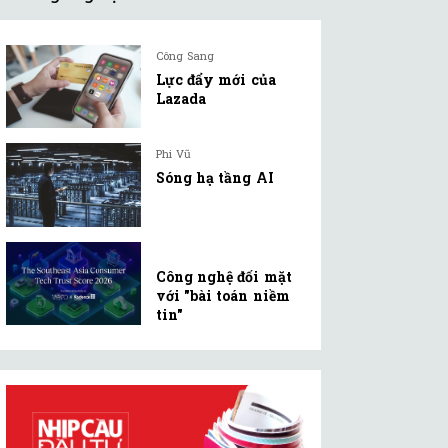
Công Sang
Lực đẩy mới của
Lazada
Phi Vũ
Sóng hạ tầng AI
Công nghệ đối mặt
với "bài toán niềm
tin"