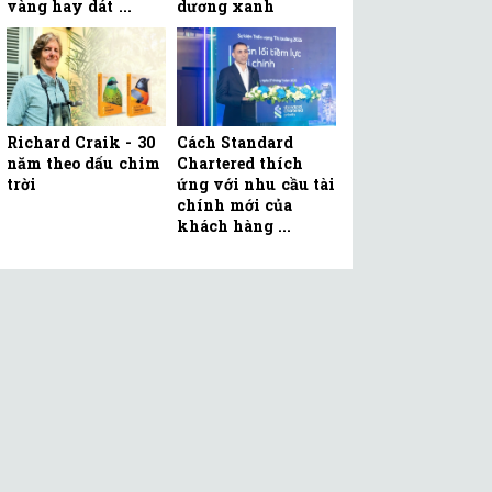
vàng hay dát ...
dương xanh
Richard Craik - 30
Cách Standard
năm theo dấu chim
Chartered thích
trời
ứng với nhu cầu tài
chính mới của
khách hàng ...