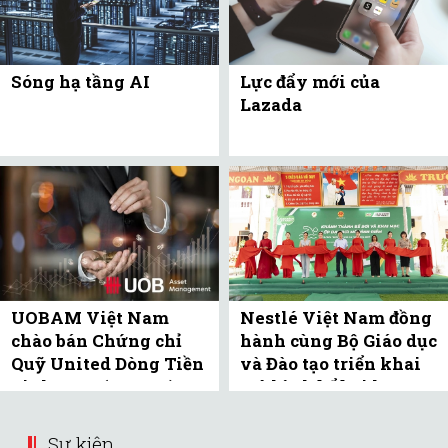
Sóng hạ tầng AI
Lực đẩy mới của
Lazada
UOBAM Việt Nam
Nestlé Việt Nam đồng
chào bán Chứng chỉ
hành cùng Bộ Giáo dục
Quỹ United Dòng Tiền
và Đào tạo triển khai
Linh Hoạt (UMMF) ra
mô hình bể bơi học
công ...
đường tại Bắc ...
Sự kiện