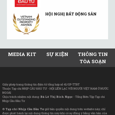
HỘI NGHỊ BẤT ĐỘNG SẢN
MEDIA KIT
SỰ KIỆN
THÔNG TIN
TÒA SOẠN
Giấy phép trang thông tin điện tử tổng hợp số 41/GP-TTĐT
Thuộc Tạp chí NHỊP CẦU ĐẦU TƯ - HỘI LIÊN LẠC VỚI NGƯỜI VIỆT NAM Ở NƯỚC
NGOÀI
Chịu trách nhiệm nội dung:
Bà Lê Thị Bích Ngọc
- Tổng Biên Tập Tạp chí
Nhịp Cầu Đầu Tư
©
Tạp chí Nhịp Cầu Đầu Tư
giữ bản quyền nội dung trên website này; chỉ
được phát hành lại nội dung thông tin này khi có sự đồng ý bằng văn bản của