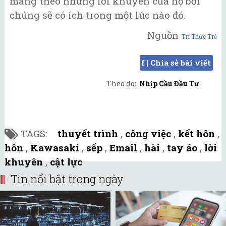
mang theo những lời khuyên của họ bởi
chúng sẽ có ích trong một lúc nào đó.
Nguồn
Trí Thức Trẻ
f | Chia sẻ bài viết
Theo dõi
Nhịp Cầu Đầu Tư
TAGS:
thuyết trình
,
công việc
,
kết hôn
,
hôn
,
Kawasaki
,
sếp
,
Email
,
hài
,
tay áo
,
lời
khuyên
,
cật lực
Tin nổi bật trong ngày