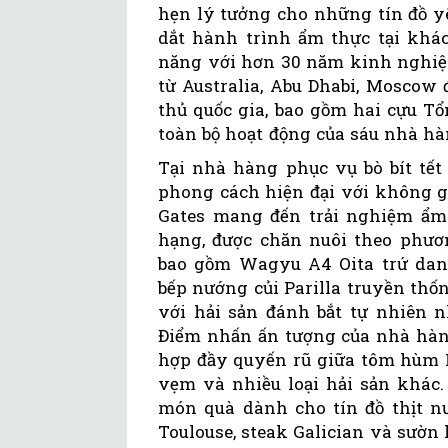
hẹn lý tưởng cho những tín đồ y
dắt hành trình ẩm thực tại khá
năng với hơn 30 năm kinh nghiệm
từ Australia, Abu Dhabi, Moscow
thủ quốc gia, bao gồm hai cựu T
toàn bộ hoạt động của sáu nhà hà
Tại nhà hàng phục vụ bò bít tế
phong cách hiện đại với không gi
Gates mang đến trải nghiệm ẩm t
hạng, được chăn nuôi theo phươ
bao gồm Wagyu A4 Oita trứ danh
bếp nướng củi Parilla truyền th
với hải sản đánh bắt tự nhiên 
Điểm nhấn ấn tượng của nhà hàng
hợp đầy quyến rũ giữa tôm hùm N
vẹm và nhiều loại hải sản khác. 
món quà dành cho tín đồ thịt n
Toulouse, steak Galician và sườn