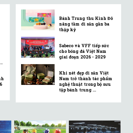
Bánh Trung thu Kinh Đô
nâng tầm di sản gần ba
thập kỷ
.
Sabeco và VFF tiếp sức
cho bóng đá Việt Nam
giai đoạn 2026 - 2029
..
Khi nét đẹp di sản Việt
nh
Nam trở thành tác phẩm
6
nghệ thuật trong bộ sưu
tập bánh trung ...