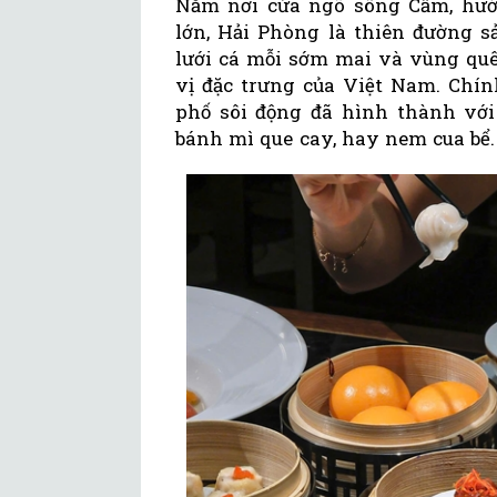
Nằm nơi cửa ngõ sông Cấm, hướ
lớn, Hải Phòng là thiên đường s
lưới cá mỗi sớm mai và vùng quê
vị đặc trưng của Việt Nam. Chí
phố sôi động đã hình thành vớ
bánh mì que cay, hay nem cua bể.