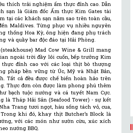
êu thích trải nghiệm ẩm thực đỉnh cao. Dẫn
ch sạn là Giám đốc Ẩm thực Kim Gates tài
 tại các khách sạn năm sao trên toàn cầu,
 đến Maldives. Từng phục vụ nhiều nguyên
ổng thống Hoa Kỳ, ông hiện đang phụ trách
ng và quầy bar độc đáo tại Hải Phòng.
t (steakhouse) Mad Cow Wine & Grill mang
an ngoài trời đầy lôi cuốn, bếp trưởng Kim
hực đỉnh cao với các loại thịt bò thượng
ng pháp bền vững từ Úc, Mỹ và Nhật Bản,
. Tất cả đều được chế biến hoàn hảo trên
ống. Thực đơn còn được làm phong phú thêm
như bạch tuộc nướng và cá tuyết Nam Cực.
 là Tháp Hải Sản (Seafood Tower) - sự kết
ha Trang tươi ngọt, hàu sống tách vỏ, cua,
Trong khi đó, khay thịt Butcher’s Block là
ướng, với các món như sườn cừu, xúc xích
 heo nướng BBQ.