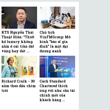
KTS Nguyễn Thái
Chủ tịch
Thuật Hiền: “Thiết
VinFMGroup: Mô
kế luxury không
hình "bác sĩ gia
nằm ở cái trần dát
đình" là một đại
vàng hay dát ...
dương xanh
Richard Craik - 30
Cách Standard
năm theo dấu chim
Chartered thích
trời
ứng với nhu cầu tài
chính mới của
khách hàng ...