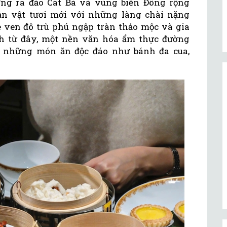
ng ra đảo Cát Bà và vùng biển Đông rộng
ản vật tươi mới với những làng chài nặng
 ven đô trù phú ngập tràn thảo mộc và gia
nh từ đây, một nền văn hóa ẩm thực đường
i những món ăn độc đáo như bánh đa cua,