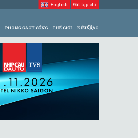
English
Đặt tạp chí
N
PHONG CÁCH SỐNG
THẾ GIỚI
KIỀU BÀO