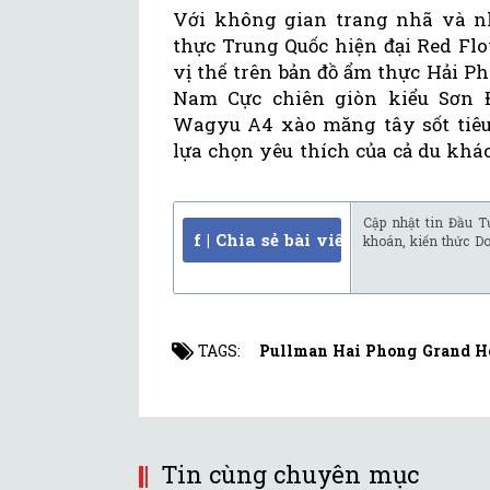
Với không gian trang nhã và 
thực Trung Quốc hiện đại Red Fl
vị thế trên bản đồ ẩm thực Hải 
Nam Cực chiên giòn kiểu Sơn Đ
Wagyu A4 xào măng tây sốt tiêu
lựa chọn yêu thích của cả du khá
Cập nhật tin Đầu T
f | Chia sẻ bài viết
khoán, kiến thức D
TAGS:
Pullman Hai Phong Grand H
Tin cùng chuyên mục