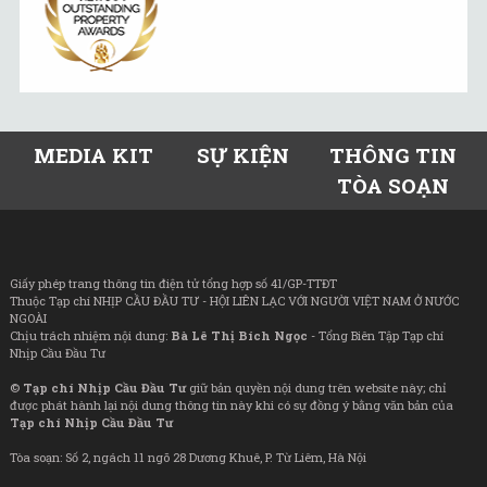
MEDIA KIT
SỰ KIỆN
THÔNG TIN
TÒA SOẠN
Giấy phép trang thông tin điện tử tổng hợp số 41/GP-TTĐT
Thuộc Tạp chí NHỊP CẦU ĐẦU TƯ - HỘI LIÊN LẠC VỚI NGƯỜI VIỆT NAM Ở NƯỚC
NGOÀI
Chịu trách nhiệm nội dung:
Bà Lê Thị Bích Ngọc
- Tổng Biên Tập Tạp chí
Nhịp Cầu Đầu Tư
©
Tạp chí Nhịp Cầu Đầu Tư
giữ bản quyền nội dung trên website này; chỉ
được phát hành lại nội dung thông tin này khi có sự đồng ý bằng văn bản của
Tạp chí Nhịp Cầu Đầu Tư
Tòa soạn: Số 2, ngách 11 ngõ 28 Dương Khuê, P. Từ Liêm, Hà Nội