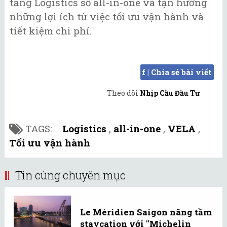
tảng Logistics số all-in-one và tận hưởng
những lợi ích từ việc tối ưu vận hành và
tiết kiệm chi phí.
f | Chia sẻ bài viết
Theo dõi
Nhịp Cầu Đầu Tư
TAGS:
Logistics
,
all-in-one
,
VELA
,
Tối ưu vận hành
Tin cùng chuyên mục
Le Méridien Saigon nâng tầm
staycation với "Michelin