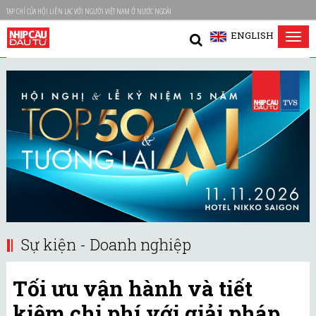
TẠP CHÍ CỦA HỘI LIÊN LẠC VỚI NGƯỜI VIỆT NAM Ở NƯỚC NGOÀI
ENGLISH
Tog
nav
Sự kiện - Doanh nghiệp
Tối ưu vận hành và tiết
kiệm chi phí với giải pháp