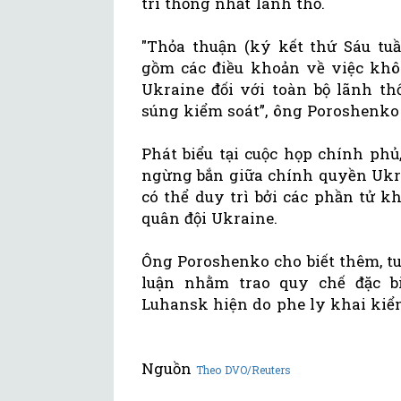
trì thống nhất lãnh thổ.
"Thỏa thuận (ký kết thứ Sáu tuầ
gồm các điều khoản về việc khô
Ukraine đối với toàn bộ lãnh th
súng kiểm soát”, ông Poroshenko 
Phát biểu tại cuộc họp chính ph
ngừng bắn giữa chính quyền Ukra
có thể duy trì bởi các phần tử 
quân đội Ukraine.
Ông Poroshenko cho biết thêm, tuầ
luận nhằm trao quy chế đặc b
Luhansk hiện do phe ly khai kiể
Nguồn
Theo DVO/Reuters