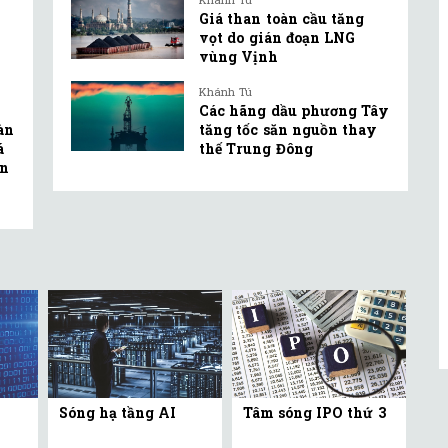
Giá than toàn cầu tăng
vọt do gián đoạn LNG
vùng Vịnh
Khánh Tú
Các hãng dầu phương Tây
oàn
tăng tốc săn nguồn thay
á
thế Trung Đông
ện
Sóng hạ tầng AI
Tâm sóng IPO thứ 3