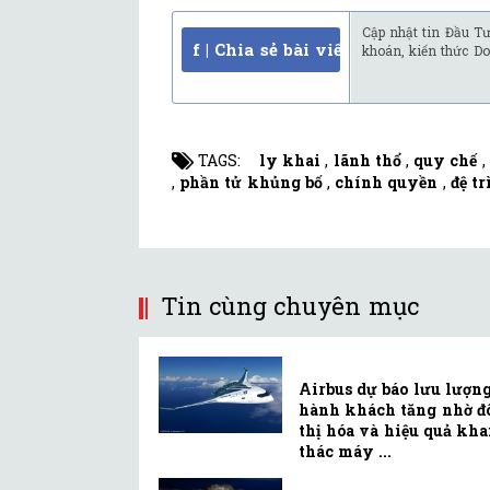
Cập nhật tin Đầu Tư
f | Chia sẻ bài viết
khoán, kiến thức Do
TAGS:
ly khai
,
lãnh thổ
,
quy chế
,
,
phần tử khủng bố
,
chính quyền
,
đệ t
Tin cùng chuyên mục
Airbus dự báo lưu lượn
hành khách tăng nhờ đ
thị hóa và hiệu quả kha
thác máy ...