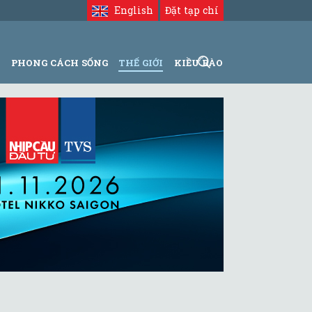
English
Đặt tạp chí
N
PHONG CÁCH SỐNG
THẾ GIỚI
KIỀU BÀO