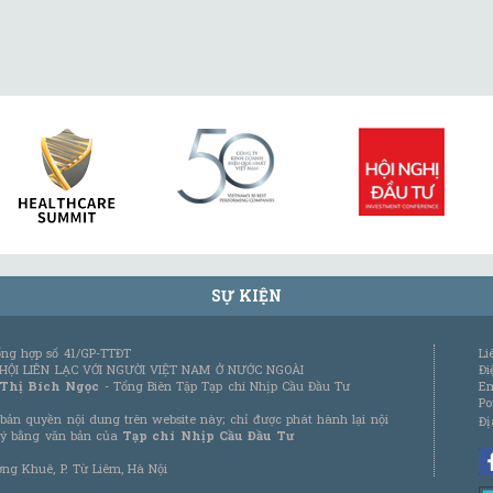
SỰ KIỆN
tổng hợp số 41/GP-TTĐT
Li
 HỘI LIÊN LẠC VỚI NGƯỜI VIỆT NAM Ở NƯỚC NGOÀI
Đi
 Thị Bích Ngọc
- Tổng Biên Tập Tạp chí Nhịp Cầu Đầu Tư
Em
Po
bản quyền nội dung trên website này; chỉ được phát hành lại nội
Đị
 ý bằng văn bản của
Tạp chí Nhịp Cầu Đầu Tư
ơng Khuê, P. Từ Liêm, Hà Nội