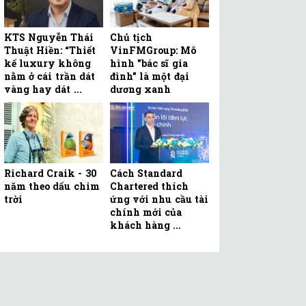
KTS Nguyễn Thái
Chủ tịch
Thuật Hiền: “Thiết
VinFMGroup: Mô
kế luxury không
hình "bác sĩ gia
nằm ở cái trần dát
đình" là một đại
vàng hay dát ...
dương xanh
Richard Craik - 30
Cách Standard
năm theo dấu chim
Chartered thích
trời
ứng với nhu cầu tài
chính mới của
khách hàng ...