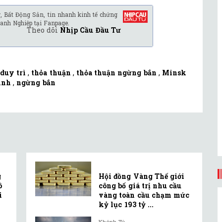
, Bất Động Sản, tin nhanh kinh tế chứng
anh Nghiệp tại Fanpage.
Theo dõi
Nhịp Cầu Đầu Tư
duy trì
,
thỏa thuận
,
thỏa thuận ngừng bắn
,
Minsk
rình
,
ngừng bắn
g
Hội đồng Vàng Thế giới
ô
công bố giá trị nhu cầu
i
vàng toàn cầu chạm mức
kỷ lục 193 tỷ ...
Khánh Tú