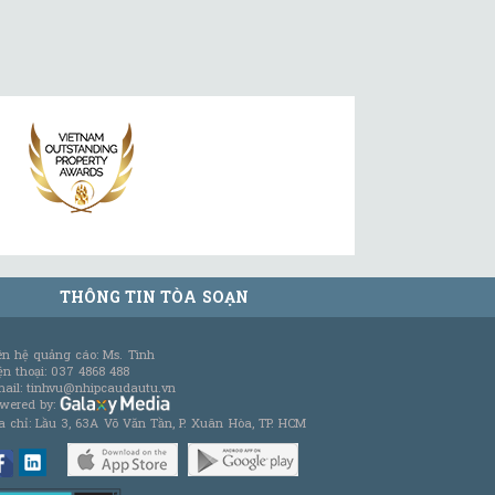
THÔNG TIN TÒA SOẠN
ên hệ quảng cáo: Ms. Tình
ện thoại: 037 4868 488
ail: tinhvu@nhipcaudautu.vn
wered by:
a chỉ: Lầu 3, 63A Võ Văn Tần, P. Xuân Hòa, TP. HCM