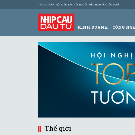
TẠP CHÍ CỦA HỘI LIÊN LẠC VỚI NGƯỜI VIỆT NAM Ở NƯỚC NGOÀI
KINH DOANH
CÔNG NG
Thế giới