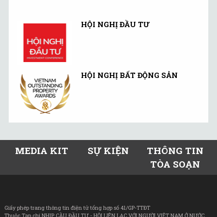
HỘI NGHỊ ĐẦU TƯ
HỘI NGHỊ BẤT ĐỘNG SẢN
MEDIA KIT
SỰ KIỆN
THÔNG TIN
TÒA SOẠN
Giấy phép trang thông tin điện tử tổng hợp số 41/GP-TTĐT
Thuộc Tạp chí NHỊP CẦU ĐẦU TƯ - HỘI LIÊN LẠC VỚI NGƯỜI VIỆT NAM Ở NƯỚC