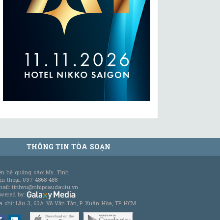
THÔNG TIN TÒA SOẠN
ên hệ quảng cáo: Ms. Tình
ện thoại: 037 4868 488
ail: tinhvu@nhipcaudautu.vn
wered by:
a chỉ: Lầu 3, 63A Võ Văn Tần, P. Xuân Hòa, TP. HCM