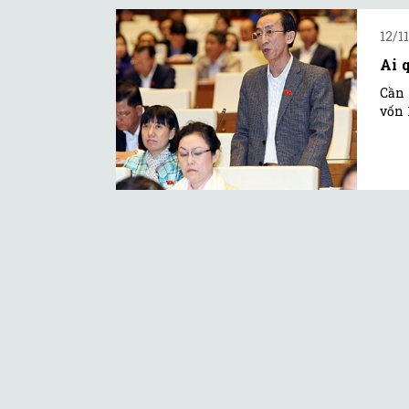
12/1
Ai 
Cần 
vốn 