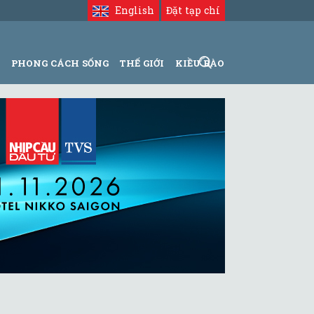
English
Đặt tạp chí
N
PHONG CÁCH SỐNG
THẾ GIỚI
KIỀU BÀO