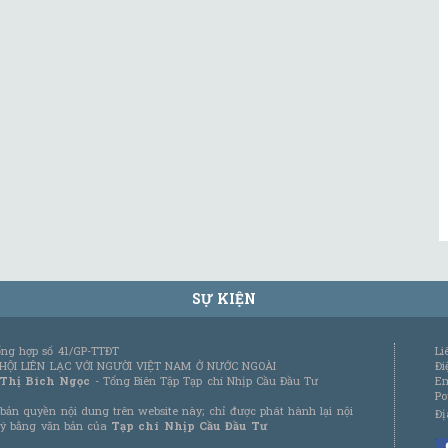
SỰ KIỆN
tổng hợp số 41/GP-TTĐT
Li
 HỘI LIÊN LẠC VỚI NGƯỜI VIỆT NAM Ở NƯỚC NGOÀI
Đi
 Thị Bích Ngọc
- Tổng Biên Tập Tạp chí Nhịp Cầu Đầu Tư
Em
Po
bản quyền nội dung trên website này; chỉ được phát hành lại nội
Đị
 ý bằng văn bản của
Tạp chí Nhịp Cầu Đầu Tư