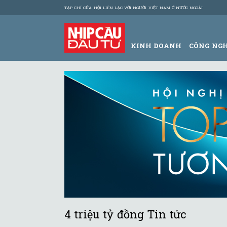
TẠP CHÍ CỦA HỘI LIÊN LẠC VỚI NGƯỜI VIỆT NAM Ở NƯỚC NGOÀI
KINH DOANH
CÔNG NG
4 triệu tỷ đồng Tin tức