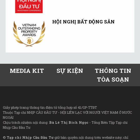
HỘI NGHỊ BẤT ĐỘNG SẢN
MEDIA KIT
SỰ KIỆN
THÔNG TIN
TÒA SOẠN
Giấy phép trang thông tin điện tử tổng hợp số 41/GP-TTĐT
Thuộc Tạp chí NHỊP CẦU ĐẦU TƯ - HỘI LIÊN LẠC VỚI NGƯỜI VIỆT NAM Ở NƯỚC
NGOÀI
Chịu trách nhiệm nội dung:
Bà Lê Thị Bích Ngọc
- Tổng Biên Tập Tạp chí
Nhịp Cầu Đầu Tư
©
Tạp chí Nhịp Cầu Đầu Tư
giữ bản quyền nội dung trên website này; chỉ