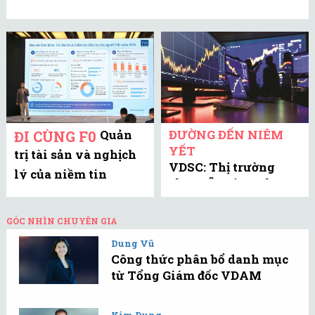
Quản
ĐƯỜNG ĐẾN NIÊM
ĐI CÙNG F0
YẾT
trị tài sản và nghịch
VDSC: Thị trường
lý của niềm tin
chưa sẵn sàng cho
một nhịp hồi phục
nhanh
GÓC NHÌN CHUYÊN GIA
Dung Vũ
Công thức phân bổ danh mục
từ Tổng Giám đốc VDAM
Kim Dung