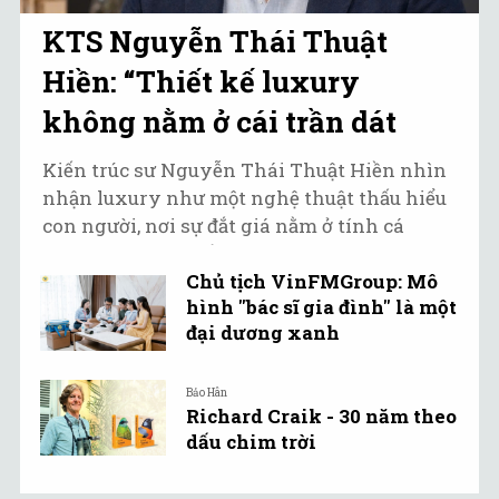
KTS Nguyễn Thái Thuật
Hiền: “Thiết kế luxury
không nằm ở cái trần dát
vàng hay dát bạc"
Kiến trúc sư Nguyễn Thái Thuật Hiền nhìn
nhận luxury như một nghệ thuật thấu hiểu
con người, nơi sự đắt giá nằm ở tính cá
nhân hóa tuyệt đối.
Chủ tịch VinFMGroup: Mô
hình "bác sĩ gia đình" là một
đại dương xanh
Bảo Hân
Richard Craik - 30 năm theo
dấu chim trời