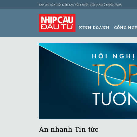
TẠP CHÍ CỦA HỘI LIÊN LẠC VỚI NGƯỜI VIỆT NAM Ở NƯỚC NGOÀI
KINH DOANH
CÔNG NG
An nhanh Tin tức