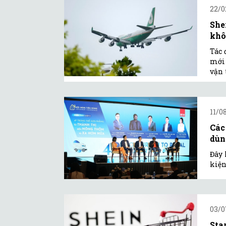
22/0
She
khô
Tác 
mới 
vận 
11/0
Các
dùn
Đây 
kiện
03/0
Sta