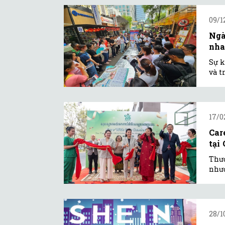
09/1
Ngà
nh
Sự k
và t
17/0
Car
tại
Thươ
nhượ
28/1