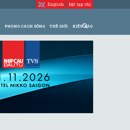
English
Đặt tạp chí
N
PHONG CÁCH SỐNG
THẾ GIỚI
KIỀU BÀO