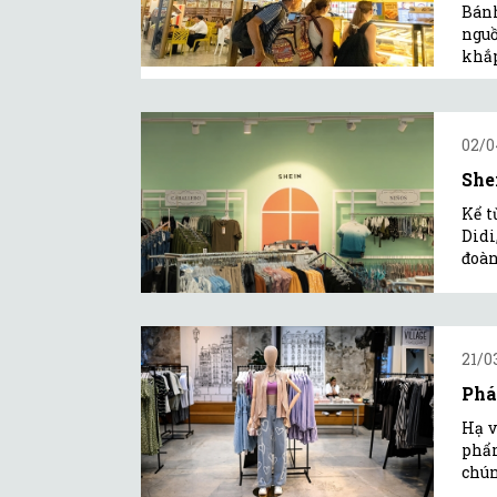
Bánh
nguồ
khắp
02/0
She
Kể t
Didi
đoàn
21/0
Phá
Hạ v
phẩm
chún