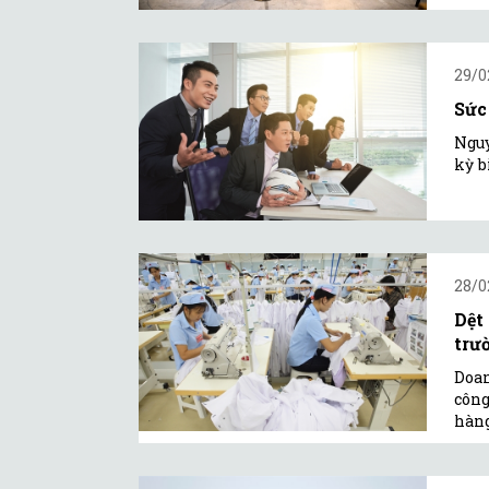
29/0
Sức
Nguy
kỳ b
28/0
Dệt
trư
Doan
công
hàng