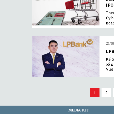
IPO
Theo
Ủy b
hoàn
21/0
LPB
Kể t
bổ n
Việt
1
2
MEDIA KIT