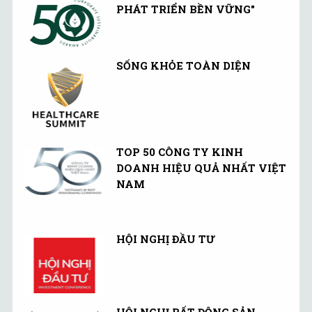
PHÁT TRIỂN BỀN VỮNG"
SỐNG KHỎE TOÀN DIỆN
TOP 50 CÔNG TY KINH
DOANH HIỆU QUẢ NHẤT VIỆT
NAM
HỘI NGHỊ ĐẦU TƯ
HỘI NGHỊ BẤT ĐỘNG SẢN