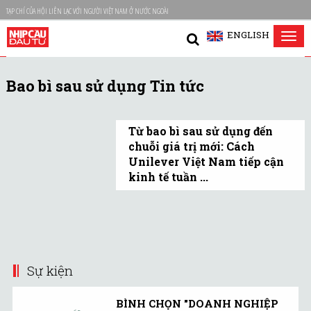
TẠP CHÍ CỦA HỘI LIÊN LẠC VỚI NGƯỜI VIỆT NAM Ở NƯỚC NGOÀI
ENGLISH
Tog
nav
Bao bì sau sử dụng Tin tức
Từ bao bì sau sử dụng đến
chuỗi giá trị mới: Cách
Unilever Việt Nam tiếp cận
kinh tế tuần ...
Đổi mới sáng tạo luôn
được xem là "linh hồn"
trong mọi quyết sách của
doanh nghiệp.
Sự kiện
BÌNH CHỌN "DOANH NGHIỆP