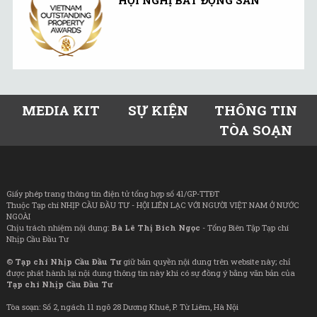
MEDIA KIT
SỰ KIỆN
THÔNG TIN
TÒA SOẠN
Giấy phép trang thông tin điện tử tổng hợp số 41/GP-TTĐT
Thuộc Tạp chí NHỊP CẦU ĐẦU TƯ - HỘI LIÊN LẠC VỚI NGƯỜI VIỆT NAM Ở NƯỚC
NGOÀI
Chịu trách nhiệm nội dung:
Bà Lê Thị Bích Ngọc
- Tổng Biên Tập Tạp chí
Nhịp Cầu Đầu Tư
©
Tạp chí Nhịp Cầu Đầu Tư
giữ bản quyền nội dung trên website này; chỉ
được phát hành lại nội dung thông tin này khi có sự đồng ý bằng văn bản của
Tạp chí Nhịp Cầu Đầu Tư
Tòa soạn: Số 2, ngách 11 ngõ 28 Dương Khuê, P. Từ Liêm, Hà Nội