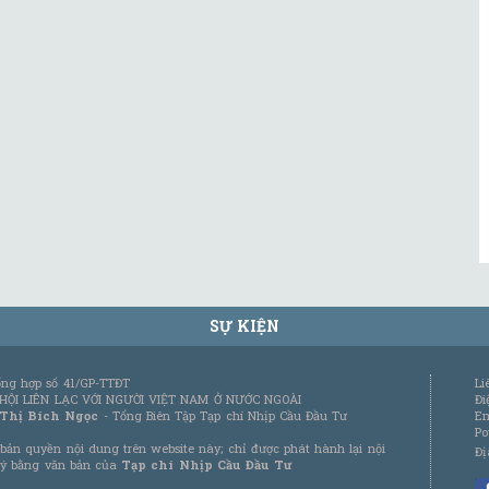
SỰ KIỆN
tổng hợp số 41/GP-TTĐT
Li
 HỘI LIÊN LẠC VỚI NGƯỜI VIỆT NAM Ở NƯỚC NGOÀI
Đi
 Thị Bích Ngọc
- Tổng Biên Tập Tạp chí Nhịp Cầu Đầu Tư
Em
Po
bản quyền nội dung trên website này; chỉ được phát hành lại nội
Đị
 ý bằng văn bản của
Tạp chí Nhịp Cầu Đầu Tư