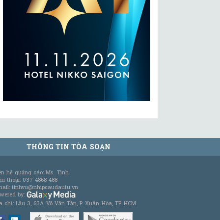
THÔNG TIN TÒA SOẠN
ên hệ quảng cáo: Ms. Tình
ện thoại: 037 4868 488
ail: tinhvu@nhipcaudautu.vn
wered by:
a chỉ: Lầu 3, 63A Võ Văn Tần, P. Xuân Hòa, TP. HCM