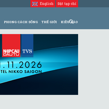
English
Đặt tạp chí
N
PHONG CÁCH SỐNG
THẾ GIỚI
KIỀU BÀO