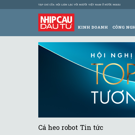
TẠP CHÍ CỦA HỘI LIÊN LẠC VỚI NGƯỜI VIỆT NAM Ở NƯỚC NGOÀI
KINH DOANH
CÔNG NG
Cá heo robot Tin tức