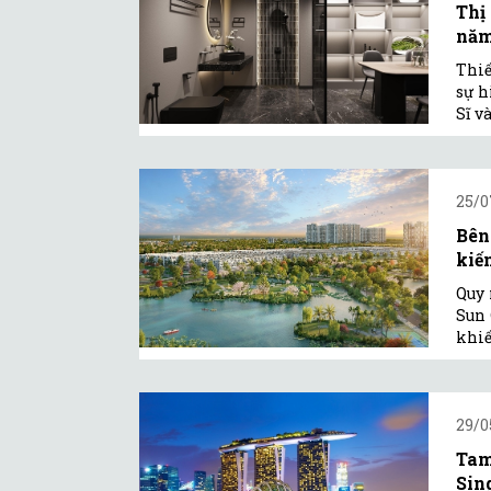
Thị
năm
Thiế
sự h
Sĩ v
25/0
Bên
kiến
Quy 
Sun 
khiế
29/0
Tam
Sin