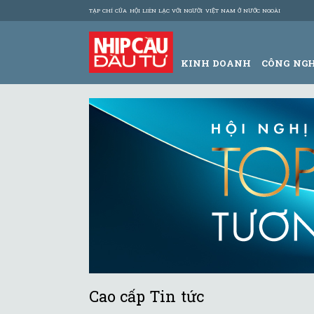
TẠP CHÍ CỦA HỘI LIÊN LẠC VỚI NGƯỜI VIỆT NAM Ở NƯỚC NGOÀI
KINH DOANH
CÔNG NG
Cao cấp Tin tức