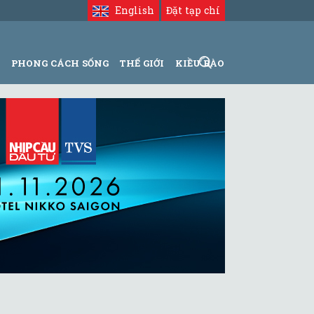
English
Đặt tạp chí
N
PHONG CÁCH SỐNG
THẾ GIỚI
KIỀU BÀO