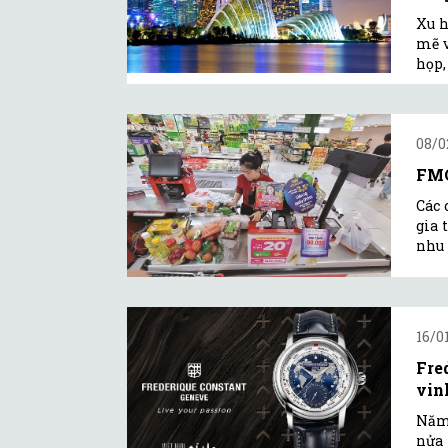
Xu 
mẽ v
họp,
08/0
FMC
Các 
gia 
nhu 
16/0
Fre
vin
Năm 
nửa 