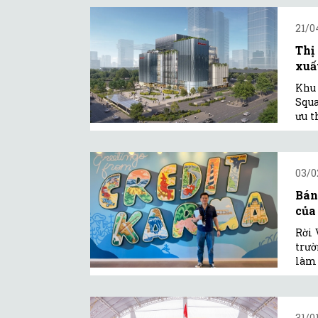
21/0
Thị
xuất
Khu 
Squa
ưu t
03/0
Bán
của
Rời 
trườ
làm 
31/0