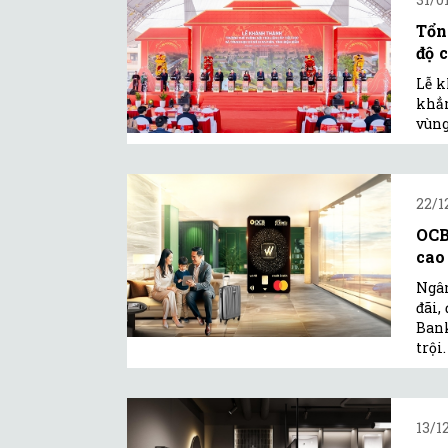
Tổn
độ c
Lễ k
khẳn
vùng
22/1
OCB
cao
Ngân
đãi,
Bank
trội.
13/1