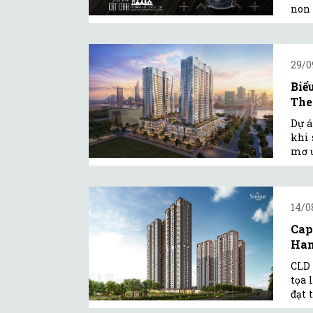
non 
29/0
Biể
The
Dự á
khi 
mơ ư
14/0
Cap
Han
CLD 
tọa 
đạt 