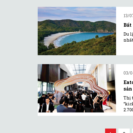
13/0
Bất
Du l
nhất
03/0
Eat
sản
Thị 
“kic
2.70