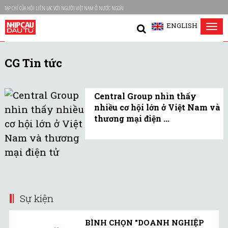
TẠP CHÍ CỦA HỘI LIÊN LẠC VỚI NGƯỜI VIỆT NAM Ở NƯỚC NGOÀI
ENGLISH
Tog
nav
CG Tin tức
Central Group nhìn thấy
nhiều cơ hội lớn ở Việt Nam và
thương mại điện ...
Nhận thức rằng Central
Group mang nặng tính
gia đình trị và chuyên về
kinh doanh bán lẻ truyền
thống, CEO Tos
Sự kiện
Chirathivat đang tìm
cách thay đổi cho hợp
BÌNH CHỌN "DOANH NGHIỆP