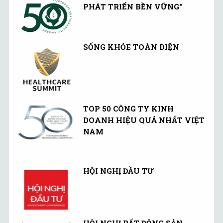
thời thế.
PHÁT TRIỂN BỀN VỮNG"
SỐNG KHỎE TOÀN DIỆN
TOP 50 CÔNG TY KINH
DOANH HIỆU QUẢ NHẤT VIỆT
NAM
HỘI NGHỊ ĐẦU TƯ
HỘI NGHỊ BẤT ĐỘNG SẢN