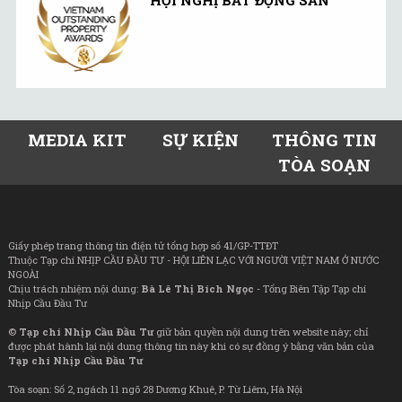
MEDIA KIT
SỰ KIỆN
THÔNG TIN
TÒA SOẠN
Giấy phép trang thông tin điện tử tổng hợp số 41/GP-TTĐT
Thuộc Tạp chí NHỊP CẦU ĐẦU TƯ - HỘI LIÊN LẠC VỚI NGƯỜI VIỆT NAM Ở NƯỚC
NGOÀI
Chịu trách nhiệm nội dung:
Bà Lê Thị Bích Ngọc
- Tổng Biên Tập Tạp chí
Nhịp Cầu Đầu Tư
©
Tạp chí Nhịp Cầu Đầu Tư
giữ bản quyền nội dung trên website này; chỉ
được phát hành lại nội dung thông tin này khi có sự đồng ý bằng văn bản của
Tạp chí Nhịp Cầu Đầu Tư
Tòa soạn: Số 2, ngách 11 ngõ 28 Dương Khuê, P. Từ Liêm, Hà Nội