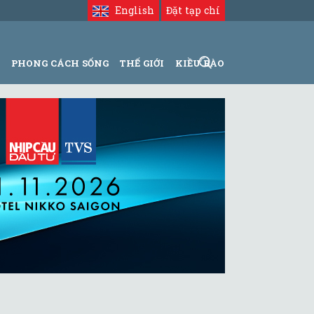
English
Đặt tạp chí
N
PHONG CÁCH SỐNG
THẾ GIỚI
KIỀU BÀO