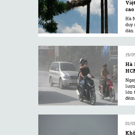
Việ
cao
Hà N
duy 
dân.
19/0
Hà 
HC
Ngay
lượn
lớn 
đêm
01/0
Khô