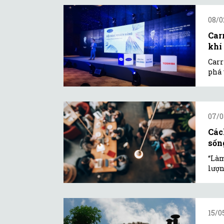
08/0
Car
khí
Carr
phá 
07/0
Các
sốn
“Làm
lượn
15/0