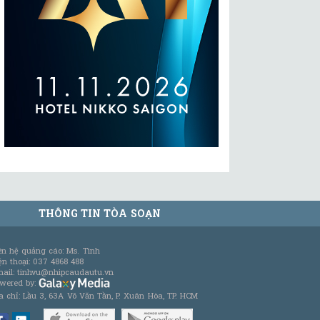
THÔNG TIN TÒA SOẠN
ên hệ quảng cáo: Ms. Tình
ện thoại: 037 4868 488
ail: tinhvu@nhipcaudautu.vn
wered by:
a chỉ: Lầu 3, 63A Võ Văn Tần, P. Xuân Hòa, TP. HCM