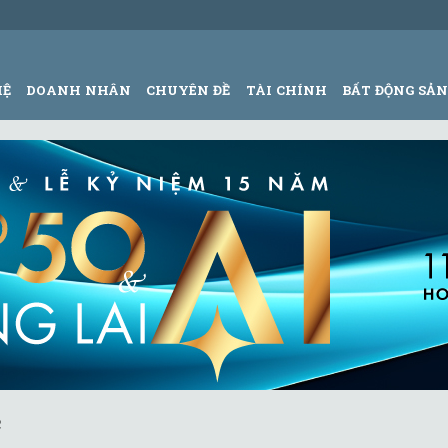
HỆ
DOANH NHÂN
CHUYÊN ĐỀ
TÀI CHÍNH
BẤT ĐỘNG SẢ
c