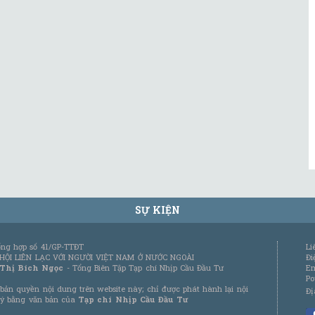
SỰ KIỆN
tổng hợp số 41/GP-TTĐT
Li
 HỘI LIÊN LẠC VỚI NGƯỜI VIỆT NAM Ở NƯỚC NGOÀI
Đi
 Thị Bích Ngọc
- Tổng Biên Tập Tạp chí Nhịp Cầu Đầu Tư
Em
Po
bản quyền nội dung trên website này; chỉ được phát hành lại nội
Đị
 ý bằng văn bản của
Tạp chí Nhịp Cầu Đầu Tư