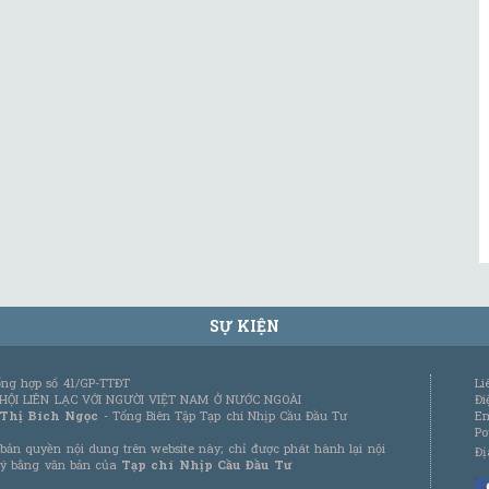
SỰ KIỆN
tổng hợp số 41/GP-TTĐT
Li
 HỘI LIÊN LẠC VỚI NGƯỜI VIỆT NAM Ở NƯỚC NGOÀI
Đi
 Thị Bích Ngọc
- Tổng Biên Tập Tạp chí Nhịp Cầu Đầu Tư
Em
Po
bản quyền nội dung trên website này; chỉ được phát hành lại nội
Đị
 ý bằng văn bản của
Tạp chí Nhịp Cầu Đầu Tư