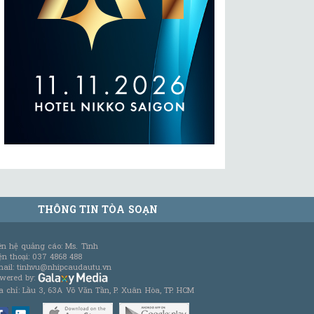
THÔNG TIN TÒA SOẠN
ên hệ quảng cáo: Ms. Tình
ện thoại: 037 4868 488
ail: tinhvu@nhipcaudautu.vn
wered by:
a chỉ: Lầu 3, 63A Võ Văn Tần, P. Xuân Hòa, TP. HCM