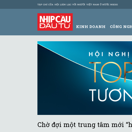
TẠP CHÍ CỦA HỘI LIÊN LẠC VỚI NGƯỜI VIỆT NAM Ở NƯỚC NGOÀI
KINH DOANH
CÔNG NG
Chờ đợi một trung tâm mới “há