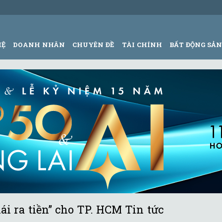
HỆ
DOANH NHÂN
CHUYÊN ĐỀ
TÀI CHÍNH
BẤT ĐỘNG SẢ
i ra tiền” cho TP. HCM Tin tức