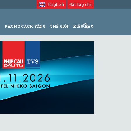
English
Đặt tạp chí
N
PHONG CÁCH SỐNG
THẾ GIỚI
KIỀU BÀO