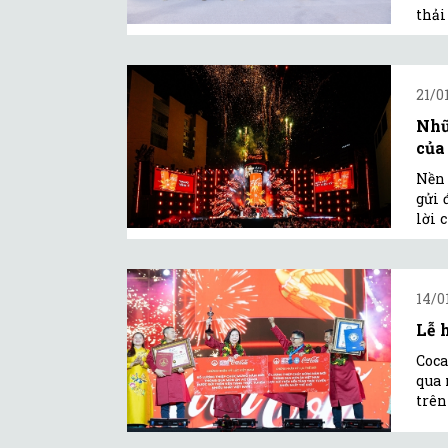
thải
21/0
Nhữ
của
Nền 
gửi 
lời 
14/0
Lễ 
Coca
qua 
trên