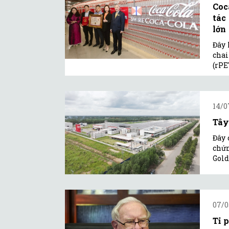
Coc
tác
lớn .
Đây 
chai
(rPE
14/0
Tây
Đây 
chứn
Gold
07/0
Tỉ 