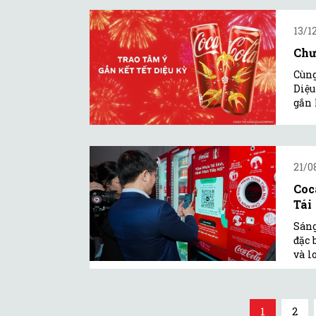
13/1
Chư
Cùng
Diệu
gắn 
21/0
Coc
Tái
Sáng
đặc 
và l
1
2