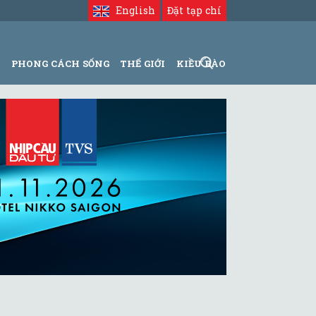
English
Đặt tạp chí
N
PHONG CÁCH SỐNG
THẾ GIỚI
KIỀU BÀO