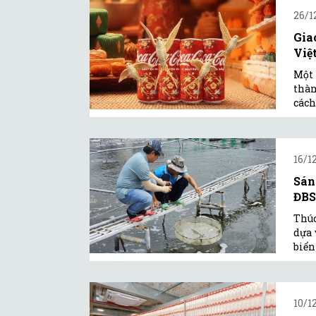
26/1
Gia
Việ
Một 
thàn
cách
16/1
Sán
ĐB
Thúc
dựa 
biển
10/1