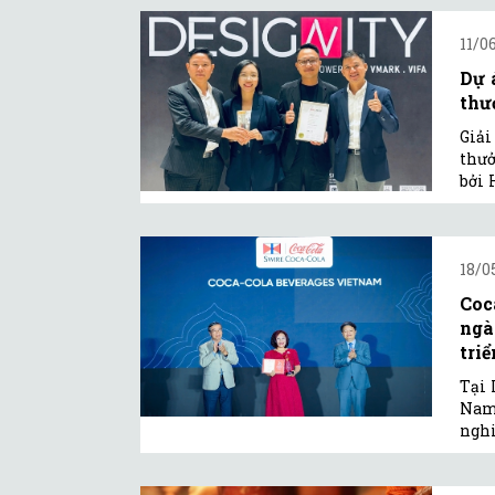
11/0
Dự 
thư
Giải
thưở
bởi 
18/0
Coc
ngà
triể
Tại 
Nam 
nghi