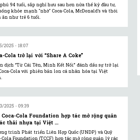
ỉ phú 94 tuổi, sắp nghỉ hưu sau hơn nửa thế kỷ đầu tư,
sống khỏe mạnh "nhờ" Coca-Cola, McDonald’s và thói
 ăn như trẻ 6 tuổi.
5/2025 - 18:07
a-Cola trở lại với “Share A Coke”
n dịch “Từ Cái Tên, Mình Kết Nối” đánh dấu sự trở lại
Coca-Cola với phiên bản lon cá nhân hóa tại Việt
.
3/2025 - 09:39
 Coca-Cola Foundation hợp tác mở rộng quản
ác thải nhựa tại Việt ...
ng trình Phát triển Liên Hợp Quốc (UNDP) và Quỹ
-Cola Foundation (TCCF) hợp tác mở rộng quản lý rác