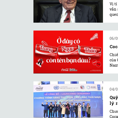
Vị t
vẫn 
quen
06/0
Coc
Chiế
của 
Nam
04/0
Quỹ
lý r
Chươ
Coca