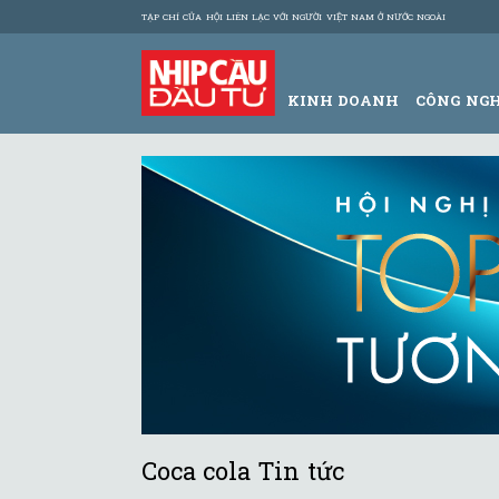
TẠP CHÍ CỦA HỘI LIÊN LẠC VỚI NGƯỜI VIỆT NAM Ở NƯỚC NGOÀI
KINH DOANH
CÔNG NG
Coca cola Tin tức