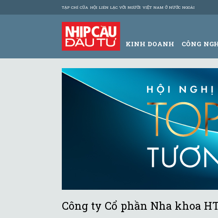
TẠP CHÍ CỦA HỘI LIÊN LẠC VỚI NGƯỜI VIỆT NAM Ở NƯỚC NGOÀI
KINH DOANH
CÔNG NG
Công ty Cổ phần Nha khoa HT