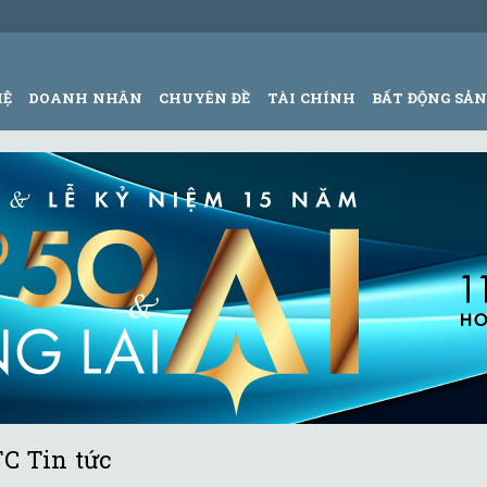
HỆ
DOANH NHÂN
CHUYÊN ĐỀ
TÀI CHÍNH
BẤT ĐỘNG SẢ
C Tin tức