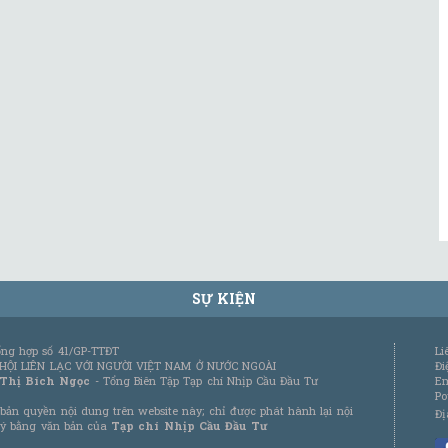
SỰ KIỆN
tổng hợp số 41/GP-TTĐT
Li
 HỘI LIÊN LẠC VỚI NGƯỜI VIỆT NAM Ở NƯỚC NGOÀI
Đi
 Thị Bích Ngọc
- Tổng Biên Tập Tạp chí Nhịp Cầu Đầu Tư
Em
Po
bản quyền nội dung trên website này; chỉ được phát hành lại nội
Đị
 ý bằng văn bản của
Tạp chí Nhịp Cầu Đầu Tư