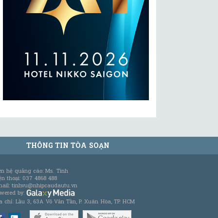
THÔNG TIN TÒA SOẠN
ên hệ quảng cáo: Ms. Tình
ện thoại: 037 4868 488
ail: tinhvu@nhipcaudautu.vn
wered by:
a chỉ: Lầu 3, 63A Võ Văn Tần, P. Xuân Hòa, TP. HCM