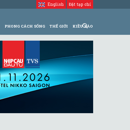
English
Đặt tạp chí
N
PHONG CÁCH SỐNG
THẾ GIỚI
KIỀU BÀO