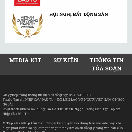
HỘI NGHỊ BẤT ĐỘNG SẢN
MEDIA KIT
SỰ KIỆN
THÔNG TIN
TÒA SOẠN
Giấy phép trang thông tin điện tử tổng hợp số 41/GP-TTĐT
Thuộc Tạp chí NHỊP CẦU ĐẦU TƯ - HỘI LIÊN LẠC VỚI NGƯỜI VIỆT NAM Ở NƯỚC
NGOÀI
Chịu trách nhiệm nội dung:
Bà Lê Thị Bích Ngọc
- Tổng Biên Tập Tạp chí
Nhịp Cầu Đầu Tư
©
Tạp chí Nhịp Cầu Đầu Tư
giữ bản quyền nội dung trên website này; chỉ
được phát hành lại nội dung thông tin này khi có sự đồng ý bằng văn bản của