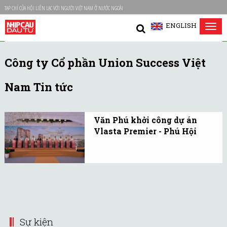
TẠP CHÍ CỦA HỘI LIÊN LẠC VỚI NGƯỜI VIỆT NAM Ở NƯỚC NGOÀI
ENGLISH
Tog
nav
Công ty Cổ phần Union Success Việt
Nam Tin tức
Văn Phú khởi công dự án
Vlasta Premier - Phú Hội
Văn Phú khởi công dự án
Vlasta Premier - Phú Hội:
Kiến tạo chuẩn sống tinh
hoa tại “giao lộ di sản –
hiện đại” trung tâm phố
đi bộ Huế.
Sự kiện