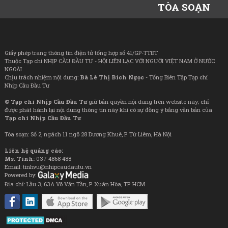
TÒA SOẠN
Giấy phép trang thông tin điện tử tổng hợp số 41/GP-TTĐT
Thuộc Tạp chí NHỊP CẦU ĐẦU TƯ - HỘI LIÊN LẠC VỚI NGƯỜI VIỆT NAM Ở NƯỚC
NGOÀI
Chịu trách nhiệm nội dung:
Bà Lê Thị Bích Ngọc
- Tổng Biên Tập Tạp chí
Nhịp Cầu Đầu Tư
©
Tạp chí Nhịp Cầu Đầu Tư
giữ bản quyền nội dung trên website này; chỉ
được phát hành lại nội dung thông tin này khi có sự đồng ý bằng văn bản của
Tạp chí Nhịp Cầu Đầu Tư
Tòa soạn: Số 2, ngách 11 ngõ 28 Dương Khuê, P. Từ Liêm, Hà Nội
Liên hệ quảng cáo:
Ms. Tình:
037 4868 488
Email: tinhvu@nhipcaudautu.vn
Powered by:
Địa chỉ: Lầu 3, 63A Võ Văn Tần, P. Xuân Hòa, TP. HCM