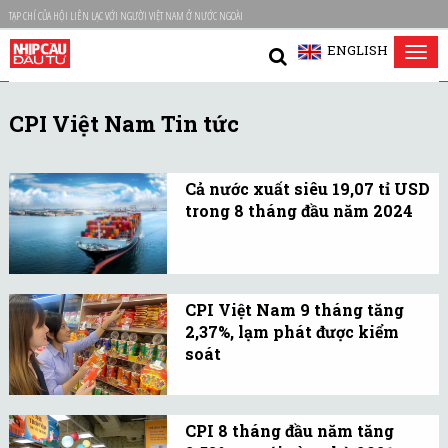
TẠP CHÍ CỦA HỘI LIÊN LẠC VỚI NGƯỜI VIỆT NAM Ở NƯỚC NGOÀI
ENGLISH
Tog
nav
CPI Việt Nam Tin tức
Cả nước xuất siêu 19,07 tỉ USD
trong 8 tháng đầu năm 2024
Tính chung 8 tháng năm
2024, kim ngạch xuất
khẩu hàng hóa sơ bộ đạt
CPI Việt Nam 9 tháng tăng
265,09 tỉ USD, tăng 15,8%
2,37%, lạm phát được kiểm
so với cùng kỳ năm trước.
soát
Chỉ số giá tiêu dùng (CPI)
9 tháng tăng 2,73% so với
CPI 8 tháng đầu năm tăng
cùng kỳ năm trước. Như