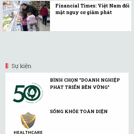
nhiễu khi giải quyết thủ
Financial Times: Việt Nam đối
tục là “phổ biến”, nhiều
mặt nguy cơ giảm phát
DN mất hơn 10% doanh
Financial Times cho rằng
thu cho chi phí không
Việt Nam bắt đầu có dấu
chính thức.
hiệu rủi ro giảm phát,
nguy cơ mà Nhật Bản và
Anh đang phải đối mặt.
Sự kiện
BÌNH CHỌN "DOANH NGHIỆP
PHÁT TRIỂN BỀN VỮNG"
SỐNG KHỎE TOÀN DIỆN