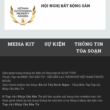
HỘI NGHỊ BẤT ĐỘNG SẢN
MEDIA KIT
SỰ KIỆN
THÔNG TIN
TÒA SOẠN
Giấy phép trang thông tin điện tử tổng hợp số 41/GP-TTĐT
Thuộc Tạp chí NHỊP CẦU ĐẦU TƯ - HỘI LIÊN LẠC VỚI NGƯỜI VIỆT NAM Ở NƯỚC
NGOÀI
Chịu trách nhiệm nội dung:
Bà Lê Thị Bích Ngọc
- Tổng Biên Tập Tạp chí
Nhịp Cầu Đầu Tư
©
Tạp chí Nhịp Cầu Đầu Tư
giữ bản quyền nội dung trên website này; chỉ
được phát hành lại nội dung thông tin này khi có sự đồng ý bằng văn bản của
Tạp chí Nhịp Cầu Đầu Tư