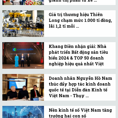
đại biểu tham dự.
Lý do của cú “chơi lớn”
này xuất phát từ sự tự tin
Giá trị thương hiệu Thiên
Long chạm mức 1.000 tỉ đồng,
về chất lượng số 1 của xe
lãi 1,2 tỉ mỗi ...
máy điện Việt.
Thiên Long có một năm
2024 kinh doanh thành
Khang Điền nhận giải: Nhà
công với doanh thu 3.758
phát triển Bất động sản tiêu
tỉ đồng và lợi nhuận sau
biểu 2024 & TOP 50 doanh
thuế đạt 460 tỉ, tăng 29%
nghiệp hiệu quả nhất Việt
so với năm 2023.
Nam ...
Mới đây Tập đoàn Khang
Điền được vinh dự nhận
Doanh nhân Nguyễn Hồ Nam
thúc đẩy hợp tác kinh doanh
hai giải thưởng do Tạp
quốc tế tại Diễn đàn Kinh tế
chí Nhịp Cầu Đầu Tư trao
Việt Nam - Thụy ...
tặng.
Với vai trò Phó Chủ tịch
SVEF, ông Nguyễn Hồ
Nền kinh tế số Việt Nam tăng
trưởng hai con số
Nam tích cực quảng bá