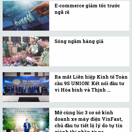
điện tử) đã làm thay đổi
nghiệp trong và ngoài
E-commerce giảm tốc trước
hành vi người mua.
ngã rẽ
nước.
2025 có thể là năm đầu
tiên chứng kiến tốc độ
tăng trưởng thương mại
Sóng ngầm hàng giả
điện tử Việt Nam giảm
Chống lại hàng giả
tốc. Nhưng đó không phải
không chỉ là vấn đề kinh
là một chỉ dấu tiêu cực.
tế nội bộ mà còn là một
mệnh lệnh quan trọng
Ra mắt Liên hiệp Kinh tế Toàn
trong chính sách đối
cầu 9S UNION: Kết nối đầu tư
vì Hòa bình và Thịnh ...
ngoại và thương mại.
Vừa qua, Diễn đàn Đầu tư
và Hợp tác Toàn cầu vì
Mở cùng lúc 3 cơ sở kinh
Hòa bình và Thịnh vượng
doanh xe máy điện VinFast,
(GIFPP) đã diễn ra tại
chủ đầu tư tiết lộ lý do tự tin
Thái Lan, thu hút gần 300
giành thị phần từ xe ...