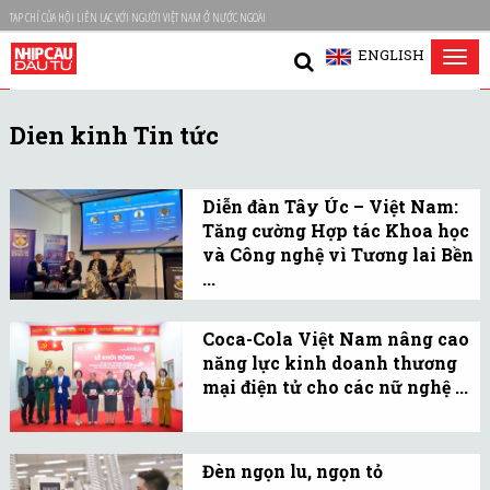
TẠP CHÍ CỦA HỘI LIÊN LẠC VỚI NGƯỜI VIỆT NAM Ở NƯỚC NGOÀI
ENGLISH
Tog
nav
Dien kinh Tin tức
Diễn đàn Tây Úc – Việt Nam:
Tăng cường Hợp tác Khoa học
và Công nghệ vì Tương lai Bền
...
Diễn đàn Tây Úc – Việt
Nam thúc đẩy hợp tác
Coca-Cola Việt Nam nâng cao
năng lực kinh doanh thương
Khoa học – Công nghệ,
mại điện tử cho các nữ nghệ ...
Kinh tế xanh và Chuyển
Khởi động Dự án “Đào tạo
đổi số vì Tương lai Bền
kinh doanh thương mại
vững diễn ra tại Perth.
Đèn ngọn lu, ngọn tỏ
điện tử (TMĐT) sản phẩm