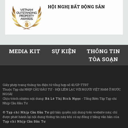
HỘI NGHỊ BẤT ĐỘNG SẢN
MEDIA KIT
SỰ KIỆN
THÔNG TIN
TÒA SOẠN
Giấy phép trang thông tin điện tử tổng hợp số 41/GP-TTĐT
Thuộc Tạp chí NHỊP CẦU ĐẦU TƯ - HỘI LIÊN LẠC VỚI NGƯỜI VIỆT NAM Ở NƯỚC
NGOÀI
Chịu trách nhiệm nội dung:
Bà Lê Thị Bích Ngọc
- Tổng Biên Tập Tạp chí
Nhịp Cầu Đầu Tư
©
Tạp chí Nhịp Cầu Đầu Tư
giữ bản quyền nội dung trên website này; chỉ
được phát hành lại nội dung thông tin này khi có sự đồng ý bằng văn bản của
Tạp chí Nhịp Cầu Đầu Tư