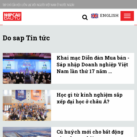
TẠP CHÍ CỦA HỘI LIÊN LẠC VỚI NGƯỜI VIỆT NAM Ở NƯỚC NGOÀI
ENGLISH
Tog
nav
Do sap Tin tức
Khai mạc Diễn đàn Mua bán -
Sáp nhập Doanh nghiệp Việt
Nam lần thứ 17 năm ...
Với chủ đề “Vị thế mới -
Vận hội mới”, Diễn đàn
Học gì từ kinh nghiệm sắp
diễn ra trong bối cảnh thị
xếp đại học ở châu Á?
trường M&A Việt Nam
Sáp nhập đại học không
duy trì được sự ổn định.
chỉ là một quyết định
hành chính. Đây là một
Cú huých mới cho bất động
phép thử cho tầm nhìn