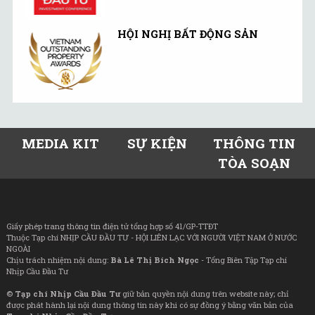
HỘI NGHỊ BẤT ĐỘNG SẢN
MEDIA KIT
SỰ KIỆN
THÔNG TIN
TÒA SOẠN
Giấy phép trang thông tin điện tử tổng hợp số 41/GP-TTĐT
Thuộc Tạp chí NHỊP CẦU ĐẦU TƯ - HỘI LIÊN LẠC VỚI NGƯỜI VIỆT NAM Ở NƯỚC
NGOÀI
Chịu trách nhiệm nội dung:
Bà Lê Thị Bích Ngọc
- Tổng Biên Tập Tạp chí
Nhịp Cầu Đầu Tư
©
Tạp chí Nhịp Cầu Đầu Tư
giữ bản quyền nội dung trên website này; chỉ
được phát hành lại nội dung thông tin này khi có sự đồng ý bằng văn bản của