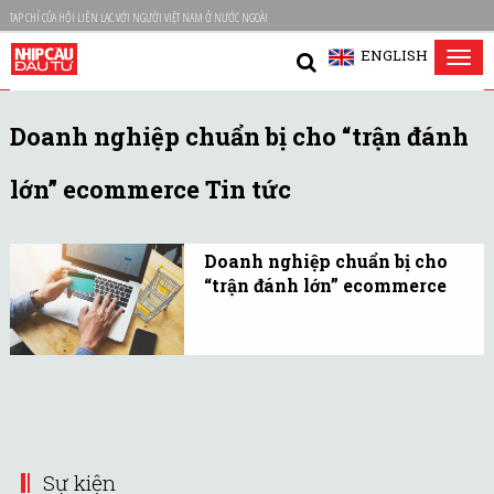
TẠP CHÍ CỦA HỘI LIÊN LẠC VỚI NGƯỜI VIỆT NAM Ở NƯỚC NGOÀI
ENGLISH
Tog
nav
Doanh nghiệp chuẩn bị cho “trận đánh
lớn” ecommerce Tin tức
Doanh nghiệp chuẩn bị cho
“trận đánh lớn” ecommerce
Doanh nghiệp đang phải
thay đổi trước sự bùng nổ
của thương mại điện tử
(ecommerce).
Sự kiện