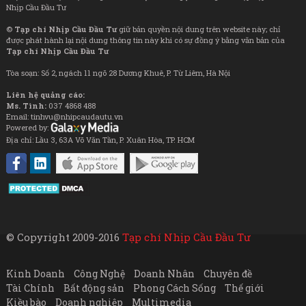
Nhịp Cầu Đầu Tư
©
Tạp chí Nhịp Cầu Đầu Tư
giữ bản quyền nội dung trên website này; chỉ
được phát hành lại nội dung thông tin này khi có sự đồng ý bằng văn bản của
Tạp chí Nhịp Cầu Đầu Tư
Tòa soạn: Số 2, ngách 11 ngõ 28 Dương Khuê, P. Từ Liêm, Hà Nội
Liên hệ quảng cáo:
Ms. Tình:
037 4868 488
Email: tinhvu@nhipcaudautu.vn
Powered by:
Địa chỉ: Lầu 3, 63A Võ Văn Tần, P. Xuân Hòa, TP. HCM
© Copyright 2009-2016
Tạp chí Nhịp Cầu Đầu Tư
Kinh Doanh
Công Nghệ
Doanh Nhân
Chuyên đề
Tài Chính
Bất động sản
Phong Cách Sống
Thế giới
Kiều bào
Doanh nghiệp
Multimedia