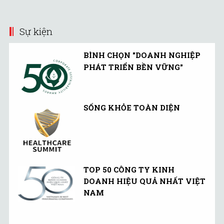
công đến từ Ấn Độ và
Trung Quốc với chi phí
Sự kiện
thấp hơn.
BÌNH CHỌN "DOANH NGHIỆP
PHÁT TRIỂN BỀN VỮNG"
SỐNG KHỎE TOÀN DIỆN
TOP 50 CÔNG TY KINH
DOANH HIỆU QUẢ NHẤT VIỆT
NAM