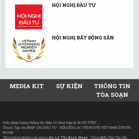
HỘI NGHỊ ĐẦU TƯ
HỘI NGHỊ BẤT ĐỘNG SẢN
MEDIA KIT
SỰ KIỆN
THÔNG TIN
TÒA SOẠN
Giấy phép trang thông tin điện tử tổng hợp số 41/GP-TTĐT
Thuộc Tạp chí NHỊP CẦU ĐẦU TƯ - HỘI LIÊN LẠC VỚI NGƯỜI VIỆT NAM Ở NƯỚC
NGOÀI
Chịu trách nhiệm nội dung:
Bà Lê Thị Bích Ngọc
- Tổng Biên Tập Tạp chí