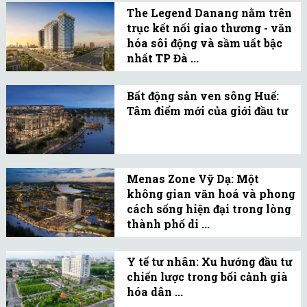
The Legend Danang nằm trên
thương mại: tầng trệt và
trục kết nối giao thương - văn
tầng lửng dành cho kinh
hóa sôi động và sầm uất bậc
doanh F&B, các tầng trên
nhất TP Đà ...
vận hành như boutique
Dự án The Legend Danang
hotel.
do Vipico làm chủ đầu tư,
Bất động sản ven sông Huế:
Tâm điểm mới của giới đầu tư
đang được triển khai tại
Không gian ven sông tại
Sông Hàn và thu hút sự
Huế đang trở thành “điểm
chú ý trên thị trường bất
vàng” của thị trường địa
động sản.
Menas Zone Vỹ Dạ: Một
ốc nhờ lợi thế cảnh quan,
không gian văn hoá và phong
quy hoạch hạ tầng và
cách sống hiện đại trong lòng
tiềm năng sinh lời dài
thành phố di ...
Thành phố Huế đang đặt
hạn.
di sản, văn hóa và lễ hội
Y tế tư nhân: Xu hướng đầu tư
chiến lược trong bối cảnh già
làm nền tảng và động lực
hóa dân ...
cho chiến lược phát triển