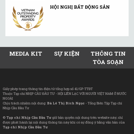
HỘI NGHỊ BẤT ĐỘNG SẢN
MEDIA KIT
SỰ KIỆN
THÔNG TIN
TÒA SOẠN
Giấy phép trang thông tin điện tử tổng hợp số 41/GP-TTĐT
Thuộc Tạp chí NHỊP CẦU ĐẦU TƯ - HỘI LIÊN LẠC VỚI NGƯỜI VIỆT NAM Ở NƯỚC
NGOÀI
Chịu trách nhiệm nội dung:
Bà Lê Thị Bích Ngọc
- Tổng Biên Tập Tạp chí
Nhịp Cầu Đầu Tư
©
Tạp chí Nhịp Cầu Đầu Tư
giữ bản quyền nội dung trên website này; chỉ
được phát hành lại nội dung thông tin này khi có sự đồng ý bằng văn bản của
Tạp chí Nhịp Cầu Đầu Tư