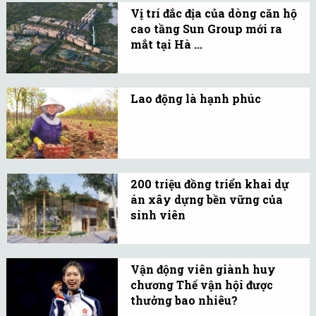
Vị trí đắc địa của dòng căn hộ
môi trường học tập, làm
cao tầng Sun Group mới ra
việc để lao động Việt
mắt tại Hà ...
Nam tiếp tục coi nước
Theo chủ đầu tư Sun
này là điểm đến số một.
Group, công viên Sun
Lao động là hạnh phúc
World Hà Nam sẽ chính
Khi nhân viên cảm thấy
thức khai trương vào đầu
hạnh phúc, họ sẽ sáng
tháng 5.
tạo hơn, tạo ra những giá
trị độc đáo, giúp doanh
200 triệu đồng triển khai dự
nghiệp phát triển.
án xây dựng bền vững của
sinh viên
Dự án cải tạo không gian
vui chơi cho trẻ em tại
Vận động viên giành huy
Vĩnh Long của sinh viên
chương Thế vận hội được
Đại học Xây Dựng Miền
thưởng bao nhiêu?
Tây đã được chọn để hiện