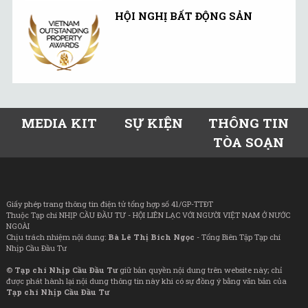
HỘI NGHỊ BẤT ĐỘNG SẢN
MEDIA KIT
SỰ KIỆN
THÔNG TIN
TÒA SOẠN
Giấy phép trang thông tin điện tử tổng hợp số 41/GP-TTĐT
Thuộc Tạp chí NHỊP CẦU ĐẦU TƯ - HỘI LIÊN LẠC VỚI NGƯỜI VIỆT NAM Ở NƯỚC
NGOÀI
Chịu trách nhiệm nội dung:
Bà Lê Thị Bích Ngọc
- Tổng Biên Tập Tạp chí
Nhịp Cầu Đầu Tư
©
Tạp chí Nhịp Cầu Đầu Tư
giữ bản quyền nội dung trên website này; chỉ
được phát hành lại nội dung thông tin này khi có sự đồng ý bằng văn bản của
Tạp chí Nhịp Cầu Đầu Tư