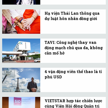
Mặc dù IOC không trao
thực hoá.
tiền thưởng cho những
Hạ viện Thái Lan thông qua
người giành huy chương,
dự luật hôn nhân đồng giới
một số quốc gia vẫn
Hạ viện Thái Lan thông
thưởng cho các vận động
qua dự luật hôn nhân
viên của họ bằng tiền
đồng giới, đánh dấu bước
thưởng huy chương.
TAVI: Công nghệ thay van
ngoặt lịch sử cho quốc
động mạch chủ qua da, không
gia và khu vực Đông
cần mổ hở
Nam Á.
Bệnh viện FV hiện đang
triển khai kỹ thuật thay
4 vận động viên thể thao là tỉ
van động mạch chủ qua
phú USD
da (TAVI) để điều trị hẹp
Cựu ngôi sao bóng rổ Mỹ
van động mạch chủ.
Magic Johnson vừa theo
kịp Michael Jordan,
VIETSTAR hợp tác chiến lược
LeBron James và Tiger
cùng Viện Hội đồng Quản trị