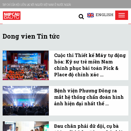
TẠP CHÍ CỦA HỘI LIÊN LẠC VỚI NGƯỜI VIỆT NAM Ở NƯỚC NGOÀI
ENGLISH
Tog
nav
Dong vien Tin tức
Cuộc thi Thiết kế Máy tự động
hóa: Kỹ sư trẻ miền Nam
chinh phục bài toán Pick &
Place độ chính xác ...
Mở ra cơ hội tiếp cận bài
toán công nghiệp thực tế
Bệnh viện Phương Đông ra
mắt hệ thống chẩn đoán hình
và nhiều cơ hội đào tạo
ảnh hiện đại nhất thế ...
quý giá cho sinh viên.
Bệnh viện Phương Đông
ra mắt CT Naeotom Alpha
Đau chân phải dữ dội, cụ bà
đếm photon đầu tiên