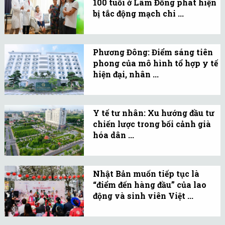
100 tuổi ở Lâm Đồng phát hiện
miền Bắc, chẩn đoán sớm
bị tắc động mạch chi ...
ung thư, tim mạch, đột
Cuộc phẫu thuật lấy
quỵ với độ phân giải cao,
huyết khối được tiến
liều tia thấp.
Phương Đông: Điểm sáng tiên
hành trong tinh thần
phong của mô hình tổ hợp y tế
thần tốc và đầy quyết
hiện đại, nhân ...
tâm tránh biến chứng,
Phương Đông với hệ sinh
giữ lại đôi chân cho
thái y tế hiện đại, chuyên
người bệnh.
Y tế tư nhân: Xu hướng đầu tư
gia đầu ngành, đang trở
chiến lược trong bối cảnh già
thành điểm sáng mô
hóa dân ...
hình tổ hợp y tế tư nhân
Trước áp lực già hóa dân
tại Việt Nam.
số, nhu cầu chăm sóc sức
Nhật Bản muốn tiếp tục là
khỏe ngày càng tăng, đầu
“điểm đến hàng đầu” của lao
tư vào y tế tư nhân là xu
động và sinh viên Việt ...
hướng tất yếu.
Đại sứ Ito Naoki: Nhật
Bản sẽ nỗ lực cải thiện