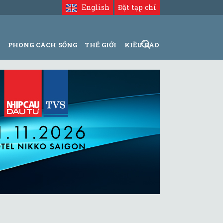
English
Đặt tạp chí
N
PHONG CÁCH SỐNG
THẾ GIỚI
KIỀU BÀO