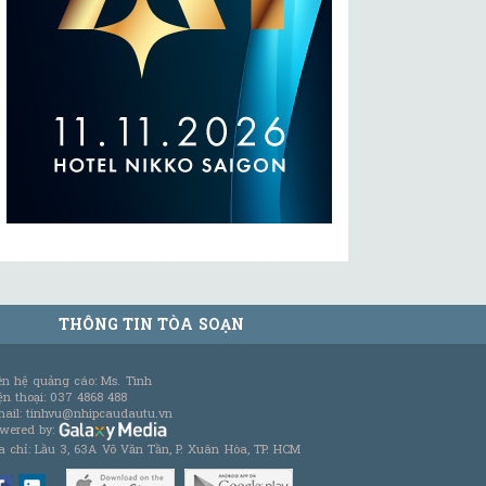
THÔNG TIN TÒA SOẠN
ên hệ quảng cáo: Ms. Tình
ện thoại: 037 4868 488
ail: tinhvu@nhipcaudautu.vn
wered by:
a chỉ: Lầu 3, 63A Võ Văn Tần, P. Xuân Hòa, TP. HCM