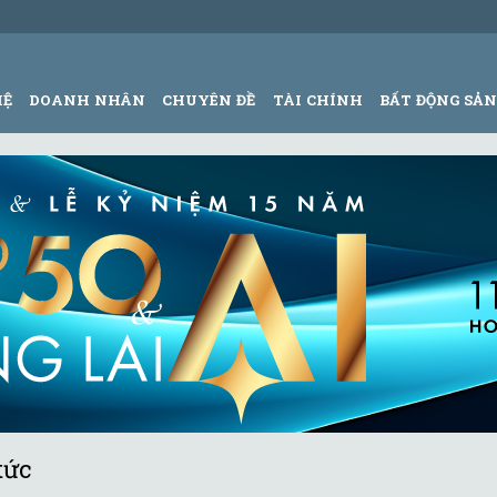
HỆ
DOANH NHÂN
CHUYÊN ĐỀ
TÀI CHÍNH
BẤT ĐỘNG SẢ
tức