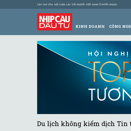
TẠP CHÍ CỦA HỘI LIÊN LẠC VỚI NGƯỜI VIỆT NAM Ở NƯỚC NGOÀI
KINH DOANH
CÔNG NG
Du lịch không kiểm dịch Tin 