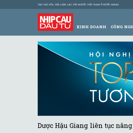
TẠP CHÍ CỦA HỘI LIÊN LẠC VỚI NGƯỜI VIỆT NAM Ở NƯỚC NGOÀI
KINH DOANH
CÔNG NG
Dược Hậu Giang liên tục nâng 