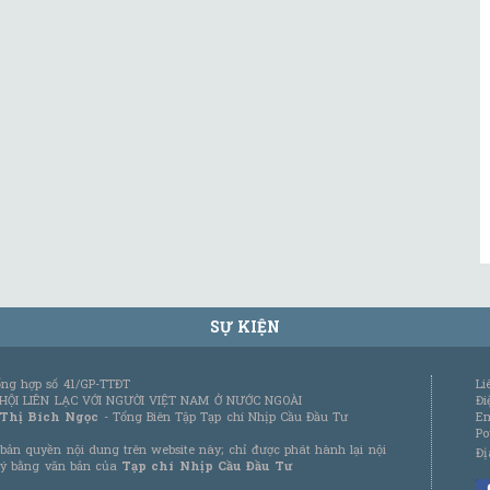
SỰ KIỆN
tổng hợp số 41/GP-TTĐT
Li
 HỘI LIÊN LẠC VỚI NGƯỜI VIỆT NAM Ở NƯỚC NGOÀI
Đi
 Thị Bích Ngọc
- Tổng Biên Tập Tạp chí Nhịp Cầu Đầu Tư
Em
Po
bản quyền nội dung trên website này; chỉ được phát hành lại nội
Đị
 ý bằng văn bản của
Tạp chí Nhịp Cầu Đầu Tư