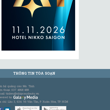
THÔNG TIN TÒA SOẠN
ên hệ quảng cáo: Ms. Tình
ện thoại: 037 4868 488
ail: tinhvu@nhipcaudautu.vn
wered by:
a chỉ: Lầu 3, 63A Võ Văn Tần, P. Xuân Hòa, TP. HCM