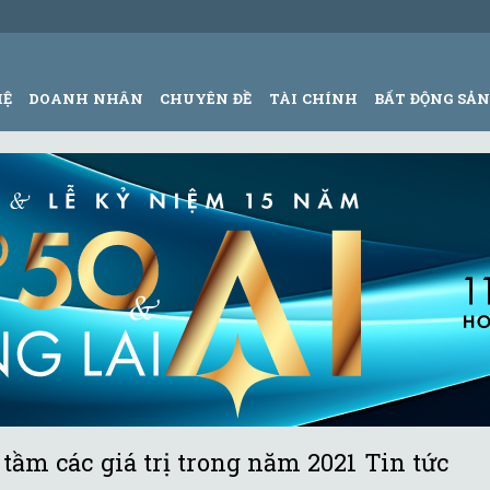
HỆ
DOANH NHÂN
CHUYÊN ĐỀ
TÀI CHÍNH
BẤT ĐỘNG SẢ
tầm các giá trị trong năm 2021 Tin tức