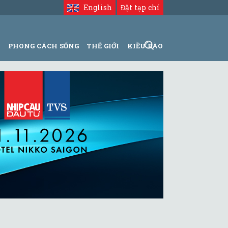
English
Đặt tạp chí
N
PHONG CÁCH SỐNG
THẾ GIỚI
KIỀU BÀO