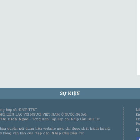
SỰ KIỆN
tổng hợp số 41/GP-TTĐT
Li
 HỘI LIÊN LẠC VỚI NGƯỜI VIỆT NAM Ở NƯỚC NGOÀI
Đi
 Thị Bích Ngọc
- Tổng Biên Tập Tạp chí Nhịp Cầu Đầu Tư
Em
Po
bản quyền nội dung trên website này; chỉ được phát hành lại nội
Đị
 ý bằng văn bản của
Tạp chí Nhịp Cầu Đầu Tư