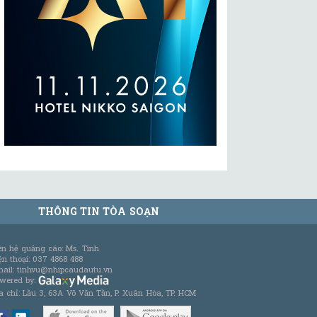
THÔNG TIN TÒA SOẠN
ên hệ quảng cáo: Ms. Tình
ện thoại: 037 4868 488
ail: tinhvu@nhipcaudautu.vn
wered by:
a chỉ: Lầu 3, 63A Võ Văn Tần, P. Xuân Hòa, TP. HCM