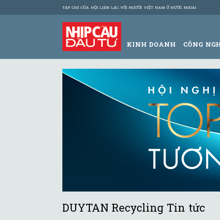
TẠP CHÍ CỦA HỘI LIÊN LẠC VỚI NGƯỜI VIỆT NAM Ở NƯỚC NGOÀI
KINH DOANH
CÔNG NG
DUYTAN Recycling Tin tức