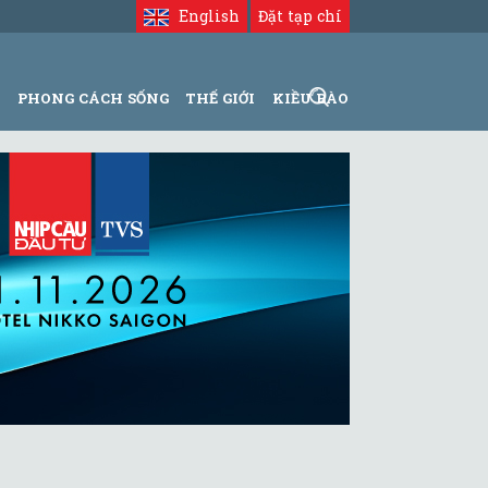
English
Đặt tạp chí
N
PHONG CÁCH SỐNG
THẾ GIỚI
KIỀU BÀO