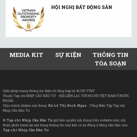
HỘI NGHỊ BẤT ĐỘNG SẢN
MEDIA KIT
SỰ KIỆN
THÔNG TIN
TÒA SOẠN
Giấy phép trang thông tin điện tử tổng hợp số 41/GP-TTĐT
Thuộc Tạp chí NHỊP CẦU ĐẦU TƯ - HỘI LIÊN LẠC VỚI NGƯỜI VIỆT NAM Ở NƯỚC
NGOÀI
Chịu trách nhiệm nội dung:
Bà Lê Thị Bích Ngọc
- Tổng Biên Tập Tạp chí
Nhịp Cầu Đầu Tư
©
Tạp chí Nhịp Cầu Đầu Tư
giữ bản quyền nội dung trên website này; chỉ
được phát hành lại nội dung thông tin này khi có sự đồng ý bằng văn bản của
Tạp chí Nhịp Cầu Đầu Tư