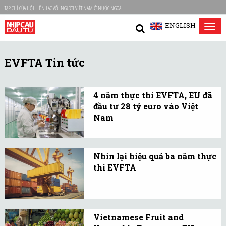
TẠP CHÍ CỦA HỘI LIÊN LẠC VỚI NGƯỜI VIỆT NAM Ở NƯỚC NGOÀI
ENGLISH
Tog
nav
EVFTA Tin tức
4 năm thực thi EVFTA, EU đã
đầu tư 28 tỷ euro vào Việt
Nam
EVFTA đã củng cố sức
hấp dẫn của Việt Nam đối
Nhìn lại hiệu quả ba năm thực
với các nhà đầu tư châu
thi EVFTA
Âu.
Hầu hết các mặt hàng
này đã có mức tăng
trưởng đáng kể, đặc biệt
Vietnamese Fruit and
là sắt thép với mức tăng