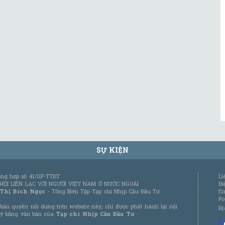
SỰ KIỆN
tổng hợp số 41/GP-TTĐT
Li
 HỘI LIÊN LẠC VỚI NGƯỜI VIỆT NAM Ở NƯỚC NGOÀI
Đi
 Thị Bích Ngọc
- Tổng Biên Tập Tạp chí Nhịp Cầu Đầu Tư
Em
Po
bản quyền nội dung trên website này; chỉ được phát hành lại nội
Đị
 ý bằng văn bản của
Tạp chí Nhịp Cầu Đầu Tư