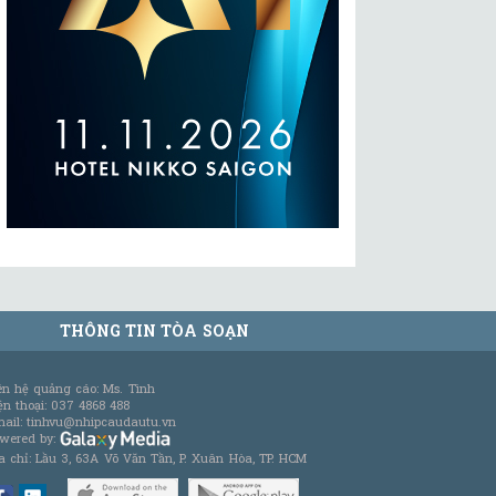
THÔNG TIN TÒA SOẠN
ên hệ quảng cáo: Ms. Tình
ện thoại: 037 4868 488
ail: tinhvu@nhipcaudautu.vn
wered by:
a chỉ: Lầu 3, 63A Võ Văn Tần, P. Xuân Hòa, TP. HCM