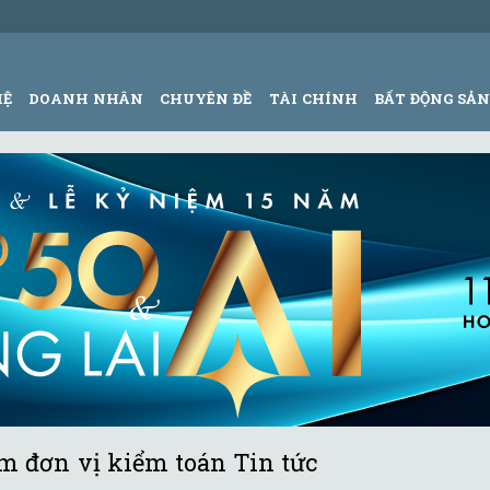
HỆ
DOANH NHÂN
CHUYÊN ĐỀ
TÀI CHÍNH
BẤT ĐỘNG SẢ
ìm đơn vị kiểm toán Tin tức