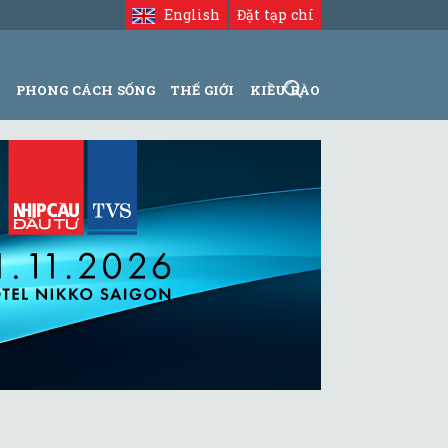
English
Đặt tạp chí
N
PHONG CÁCH SỐNG
THẾ GIỚI
KIỀU BÀO