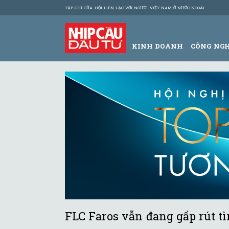
TẠP CHÍ CỦA HỘI LIÊN LẠC VỚI NGƯỜI VIỆT NAM Ở NƯỚC NGOÀI
KINH DOANH
CÔNG NG
FLC Faros vẫn đang gấp rút t