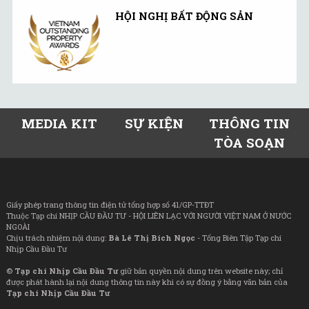
HỘI NGHỊ BẤT ĐỘNG SẢN
MEDIA KIT
SỰ KIỆN
THÔNG TIN
TÒA SOẠN
Giấy phép trang thông tin điện tử tổng hợp số 41/GP-TTĐT
Thuộc Tạp chí NHỊP CẦU ĐẦU TƯ - HỘI LIÊN LẠC VỚI NGƯỜI VIỆT NAM Ở NƯỚC
NGOÀI
Chịu trách nhiệm nội dung:
Bà Lê Thị Bích Ngọc
- Tổng Biên Tập Tạp chí
Nhịp Cầu Đầu Tư
©
Tạp chí Nhịp Cầu Đầu Tư
giữ bản quyền nội dung trên website này; chỉ
được phát hành lại nội dung thông tin này khi có sự đồng ý bằng văn bản của
Tạp chí Nhịp Cầu Đầu Tư