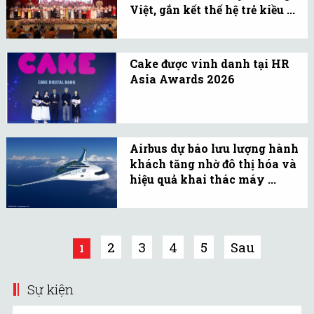
Việt, gắn kết thế hệ trẻ kiều ...
Hơn 100 bạn trẻ từ 32
quốc gia, vùng lãnh thổ
Cake được vinh danh tại HR
tham gia Trại hè Việt
Asia Awards 2026
Nam 2026, bắt đầu hành
Khảo sát độc lập của HR
trình kết nối di sản, bồi
Asia cũng ghi nhận mức
đắp tình yêu quê hương.
độ gắn kết rất cao của
Airbus dự báo lưu lượng hành
nhân viên Cake.
khách tăng nhờ đô thị hóa và
hiệu quả khai thác máy ...
Sự gia tăng của tầng lớp
trung lưu và cộng đồng
người di cư sẽ dẫn đến sự
2
3
4
5
Sau
1
hình thành các đường
bay kết nối giữa các cặp
Sự kiện
thành phố mới.