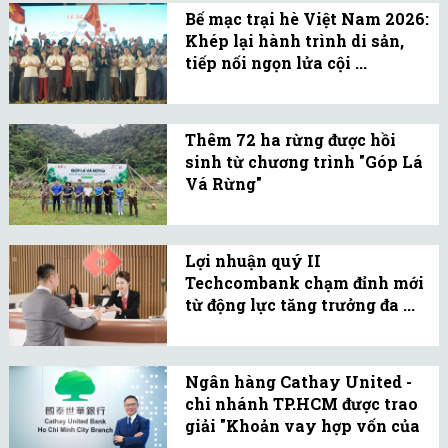
nhất không ở công nghệ,
Bế mạc trại hè Việt Nam 2026:
mà là chi phí.
Khép lại hành trình di sản,
tiếp nối ngọn lửa cội ...
Lễ bế mạc xúc động khép
lại hành trình xuyên Việt
Thêm 72 ha rừng được hồi
gần 1.500 km trong 14
sinh từ chương trình "Góp Lá
ngày của hơn 100 thanh
Vá Rừng"
niên, sinh viên người
Đây là năm thứ ba liên
Việt Nam ở nước ngoài.
tiếp Vietnam Airlines
Lợi nhuận quý II
đồng hành cùng chương
Techcombank chạm đỉnh mới
trình, góp phần bảo tồn
từ động lực tăng trưởng đa ...
đa dạng sinh học và thúc
Ngày 21/07, Ngân hàng
đẩy các hoạt động phát
TMCP Kỹ thương Việt
triển bền vững.
Ngân hàng Cathay United -
Nam công bố kết quả
chi nhánh TP.HCM được trao
hoạt động kinh doanh
giải "Khoản vay hợp vốn của
quý II và 6 tháng đầu
...