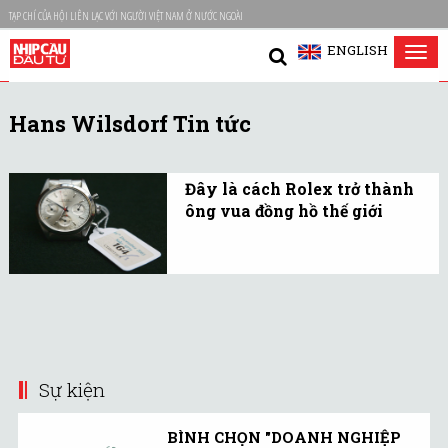
TẠP CHÍ CỦA HỘI LIÊN LẠC VỚI NGƯỜI VIỆT NAM Ở NƯỚC NGOÀI
ENGLISH
Tog
nav
Hans Wilsdorf Tin tức
Đây là cách Rolex trở thành
ông vua đồng hồ thế giới
Mỗi khi nói đến đồng hồ,
hầu như ai ai cũng nghĩ
ngay đến Rolex.
Sự kiện
BÌNH CHỌN "DOANH NGHIỆP