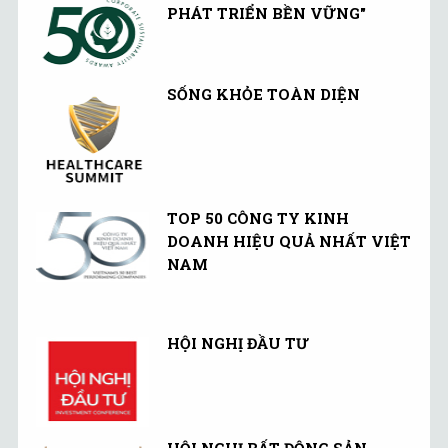
PHÁT TRIỂN BỀN VỮNG"
SỐNG KHỎE TOÀN DIỆN
TOP 50 CÔNG TY KINH
DOANH HIỆU QUẢ NHẤT VIỆT
NAM
HỘI NGHỊ ĐẦU TƯ
HỘI NGHỊ BẤT ĐỘNG SẢN