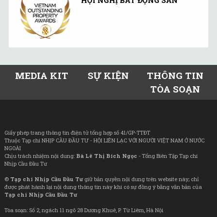
MEDIA KIT
SỰ KIỆN
THÔNG TIN
TÒA SOẠN
Giấy phép trang thông tin điện tử tổng hợp số 41/GP-TTĐT
Thuộc Tạp chí NHỊP CẦU ĐẦU TƯ - HỘI LIÊN LẠC VỚI NGƯỜI VIỆT NAM Ở NƯỚC
NGOÀI
Chịu trách nhiệm nội dung:
Bà Lê Thị Bích Ngọc
- Tổng Biên Tập Tạp chí
Nhịp Cầu Đầu Tư
©
Tạp chí Nhịp Cầu Đầu Tư
giữ bản quyền nội dung trên website này; chỉ
được phát hành lại nội dung thông tin này khi có sự đồng ý bằng văn bản của
Tạp chí Nhịp Cầu Đầu Tư
Tòa soạn: Số 2, ngách 11 ngõ 28 Dương Khuê, P. Từ Liêm, Hà Nội