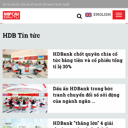
TẠP CHÍ CỦA HỘI LIÊN LẠC VỚI NGƯỜI VIỆT NAM Ở NƯỚC NGOÀI
ENGLISH
Tog
nav
HDB Tin tức
HDBank chốt quyền chia cổ
tức bằng tiền và cổ phiếu tổng
tỉ lệ 30%
Với tổng tỉ lệ cổ tức lên
đến 30%, HDBank là ngân
Dấu ấn HDBank trong bức
hàng chia cổ tức cao nhất
tranh chuyển đổi số sôi động
năm 2024.
của ngành ngân ...
Tại sự kiện “Chuyển đổi
số ngành Ngân hàng năm
HDBank "thắng lớn" 4 giải
2024”, HDBank đã giới