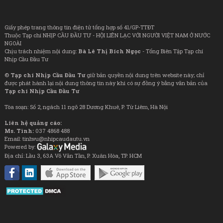
Giấy phép trang thông tin điện tử tổng hợp số 41/GP-TTĐT
Thuộc Tạp chí NHỊP CẦU ĐẦU TƯ - HỘI LIÊN LẠC VỚI NGƯỜI VIỆT NAM Ở NƯỚC
NGOÀI
Chịu trách nhiệm nội dung:
Bà Lê Thị Bích Ngọc
- Tổng Biên Tập Tạp chí
Nhịp Cầu Đầu Tư
©
Tạp chí Nhịp Cầu Đầu Tư
giữ bản quyền nội dung trên website này; chỉ
được phát hành lại nội dung thông tin này khi có sự đồng ý bằng văn bản của
Tạp chí Nhịp Cầu Đầu Tư
Tòa soạn: Số 2, ngách 11 ngõ 28 Dương Khuê, P. Từ Liêm, Hà Nội
Liên hệ quảng cáo:
Ms. Tình:
037 4868 488
Email: tinhvu@nhipcaudautu.vn
Powered by:
Địa chỉ: Lầu 3, 63A Võ Văn Tần, P. Xuân Hòa, TP. HCM