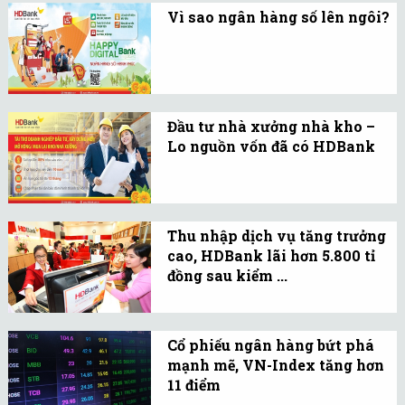
Vì sao ngân hàng số lên ngôi?
20.273 tỉ đồng thông qua
Sự ra đời của công nghệ
chia cổ tức năm 2020
tài chính đã và đang dẫn
bằng cổ phiếu và phát
dắt xu hướng ngân hàng
hành cổ phiếu cho người
số rộng khắp thế giới và
lao động.
Đầu tư nhà xưởng nhà kho –
Việt Nam.
Lo nguồn vốn đã có HDBank
HDBank đã tích cực triển
khai các chương trình ưu
đãi hỗ trợ vốn giúp doanh
Thu nhập dịch vụ tăng trưởng
nghiệp mở rộng cơ sở hạ
cao, HDBank lãi hơn 5.800 tỉ
tầng, đào tạo nguồn nhân
đồng sau kiểm ...
lực chất lượng cao.
Theo báo cáo kiểm toán
năm 2020, lợi nhuận
Cổ phiếu ngân hàng bứt phá
trước thuế của HDBank
mạnh mẽ, VN-Index tăng hơn
đạt 5.818 tỉ đồng, tăng
11 điểm
15,9%.