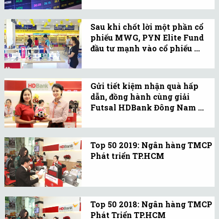
Sau phiên chững lại 15.12,
thị trường chứng khoán
Sau khi chốt lời một phần cổ
Việt Nam tiếp tục bứt phá
phiếu MWG, PYN Elite Fund
mạnh mẽ.
đầu tư mạnh vào cổ phiếu ...
Ngày 06/01, PYN Elite
Fund đã hoàn tất giao
Gửi tiết kiệm nhận quà hấp
dịch chuyển nhượng 7
dẫn, đồng hành cùng giải
triệu cổ phiếu Thế Giới Di
Futsal HDBank Đông Nam ...
Động (MWG) cho một quỹ
HDBank tưng bừng triển
ngoại…
khai chương trình ưu đãi
Top 50 2019: Ngân hàng TMCP
“Tiến lên Việt Nam cùng
Phát triển TP.HCM
AFF Cup Futsal HDBank
Chiến lược của HDBank là
2019” với hàng ngàn quà
trở thành ngân hàng dẫn
tặng hấp dẫn...
đầu trong cung cấp dịch
Top 50 2018: Ngân hàng TMCP
vụ tài chính ngân hàng
Phát Triển TP.HCM