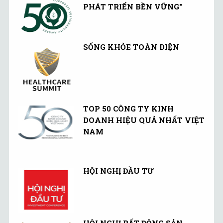
PHÁT TRIỂN BỀN VỮNG"
SỐNG KHỎE TOÀN DIỆN
TOP 50 CÔNG TY KINH
DOANH HIỆU QUẢ NHẤT VIỆT
NAM
HỘI NGHỊ ĐẦU TƯ
HỘI NGHỊ BẤT ĐỘNG SẢN