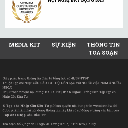
MEDIA KIT
SỰ KIỆN
THÔNG TIN
TÒA SOẠN
Giấy phép trang thông tin điện tử tổng hợp số 41/GP-TTĐT
Thuộc Tạp chí NHỊP CẦU ĐẦU TƯ - HỘI LIÊN LẠC VỚI NGƯỜI VIỆT NAM Ở NƯỚC
NGOÀI
Chịu trách nhiệm nội dung:
Bà Lê Thị Bích Ngọc
- Tổng Biên Tập Tạp chí
Nhịp Cầu Đầu Tư
©
Tạp chí Nhịp Cầu Đầu Tư
giữ bản quyền nội dung trên website này; chỉ
được phát hành lại nội dung thông tin này khi có sự đồng ý bằng văn bản của
Tạp chí Nhịp Cầu Đầu Tư
Tòa soạn: Số 2, ngách 11 ngõ 28 Dương Khuê, P. Từ Liêm, Hà Nội