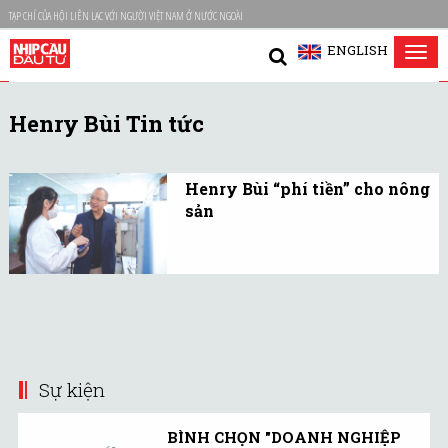
TẠP CHÍ CỦA HỘI LIÊN LẠC VỚI NGƯỜI VIỆT NAM Ở NƯỚC NGOÀI
ENGLISH
Tog
nav
Henry Bùi Tin tức
Henry Bùi “phí tiền” cho nông
sản
18 năm nay Henry Bùi
được biết đến là ông chủ
của một Trung tâm phân
tích công nghệ cao đứng
đầu Đông Nam Á.
Sự kiện
BÌNH CHỌN "DOANH NGHIỆP