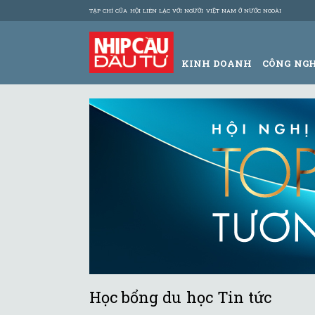
TẠP CHÍ CỦA HỘI LIÊN LẠC VỚI NGƯỜI VIỆT NAM Ở NƯỚC NGOÀI
KINH DOANH
CÔNG NG
Học bổng du học Tin tức