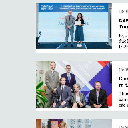
18/0
New
Tru
Học 
dục 
triể
16/0
Chư
ra t
Tham
bản 
cao 
13/0