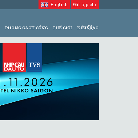
English
Đặt tạp chí
N
PHONG CÁCH SỐNG
THẾ GIỚI
KIỀU BÀO