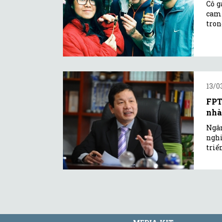
Cô g
cam 
tron
13/0
FPT
nhà
Ngân
nghi
triể