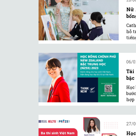
Nữ 
bổn
Cath
hỗ t
tiến
06/0
Tái
bậc
Học 
bước
hợp 
27/0
Học