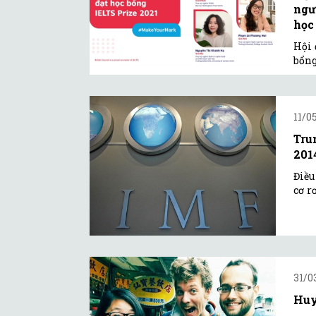
ngư
học
Hội 
bổng
11/0
Tru
201
Điều
cơ r
31/0
Huy